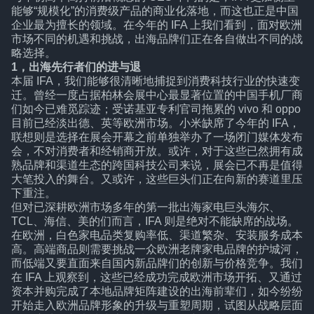
能够“规模化”的消费级产品的商业化落地，而这也正是中国
企业最为擅长的领域。在今年的 IFA 上我们看到，面对欧洲
市场不同的机遇和挑战，出海品牌们正在各自做出不同的战
略选择。
1，出海先行者们的进与退
本届 IFA，我们能够很清晰地捕捉到消费科技行业的快速变
迁。曾经一度占据柏林会展中心最显著位置的中国手机厂商
们如今已难觅踪迹；受诺基亚专利官司拖累的 vivo 和 oppo
目前已经淡出德、英等欧洲市场。小米缺席了今年的 IFA，
联想则是选择在展会开幕之前单独举办了一场闭门媒体发布
会，不对消费者和经销商开放。或许，对于这些已然拥有成
熟品牌和渠道生态的跨国科技公司来说，展会已不再是值得
大笔投入的舞台。又或许，这些巨头们正在向新的赛道里压
下重注。
但对已深耕欧洲市场多年的第一批出海家电巨头海尔、
TCL、海信、美的们而言，IFA 则是绝对不能缺席的战场。
在欧洲，白色家电品类复购率低、渠道繁杂、安装服务成本
高。高端商品则需要挑战一众欧洲老牌家电品牌的护城河，
而低端又要直面来自国内新品牌们的创新与价格竞争。我们
在 IFA 上观察到，这些已经成功完成欧洲市场开拓、又通过
资本并购完成了本地品牌矩阵建设的出海前辈们，如今纷纷
开始走入欧洲品牌形象的升级与重塑周期，试图从战略层面