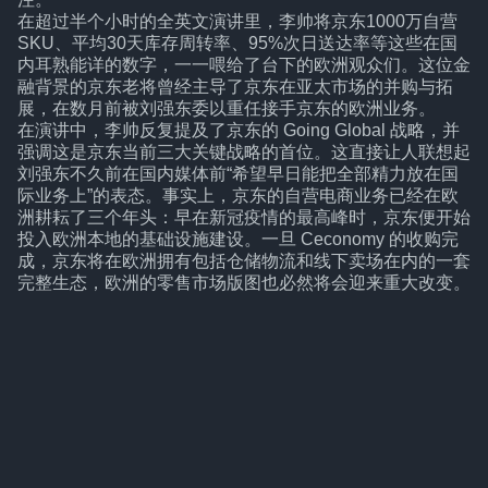
在超过半个小时的全英文演讲里，李帅将京东1000万自营
SKU、平均30天库存周转率、95%次日送达率等这些在国
内耳熟能详的数字，一一喂给了台下的欧洲观众们。这位金
融背景的京东老将曾经主导了京东在亚太市场的并购与拓
展，在数月前被刘强东委以重任接手京东的欧洲业务。
在演讲中，李帅反复提及了京东的 Going Global 战略，并
强调这是京东当前三大关键战略的首位。这直接让人联想起
刘强东不久前在国内媒体前“希望早日能把全部精力放在国
际业务上”的表态。事实上，京东的自营电商业务已经在欧
洲耕耘了三个年头：早在新冠疫情的最高峰时，京东便开始
投入欧洲本地的基础设施建设。一旦 Ceconomy 的收购完
成，京东将在欧洲拥有包括仓储物流和线下卖场在内的一套
完整生态，欧洲的零售市场版图也必然将会迎来重大改变。