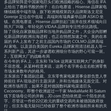
多品牌矩阵是中国家电巨头们欧洲战略的核心。海信在 IFA
上给出了教科书般的例子：在白电赛道，Hisense 品牌家电
继续瞄准中端市场，旗下欧洲规模第四大品牌斯洛文尼亚
Gorenje 定位在中低端，高端则有瑞典豪华品牌 ASKO 坐
镇。在黑电赛道，Hisense 品牌担起门面并在技术领域向日
韩大厂叫板，年轻化的 VIDAA 品牌则专注性价比路线。
除了强化自家旗舰品牌和当地并购品牌之外，大企业内部孵
化新品牌的欧洲出海进程，也正在悄然加速之中。美的在本
届的 IFA 上发布了之前主战国内市场的 COLMO 品牌高端
AI 家电、以及源自美国的 Eureka 品牌家用清洁机器人等一
系列新产品，其进一步渗透欧洲细分市场的野心可窥一斑。
2，互联网大厂的战略布局
在今年的 IFA 上，京东和 TikTok 这两家互联网大厂的身影
不容忽视。从某种程度来说，这两个名字将会左右欧洲零售
市场未来数年内的格局。
京东派出了集团副总裁、京东零售家电家居事业群负责人李
帅前往 IFA 现场进行主题演讲，并和当地媒体见面交流。对
欧洲市场而言，如果不是对德国数码家电渠道巨头
Ceconomy、即整个欧洲超过一千家 MediaMarkt 和 Saturn
线下卖场母公司的并购，JD.com 恐怕依然是一个陌生的名
字。尽管这一作价22亿欧元的重磅交易尚未被德国政府放
行，但京东毫无疑问已经收获了整个欧洲市场前所未有的关
注。