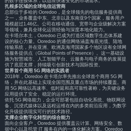
的数字连接体系，以适应快速变化的市场需求。
扎根多区域的全球电信运营商
总部位于多哈的 Ooredoo，是全球领先的电信服务提供商
之一，业务覆盖中东、北非以及东南亚9个国家，服务用户
规模超过1.46亿。公司在移动通信、宽带与企业级解决方案
等领域，兼具全球化运营经验与深度本地化能力。
在卡塔尔本土，Ooredoo 已成为打造区域数字生态体系建
设的核心力量。Ooredoo 的通信网络涵盖海底光缆、陆地
传输系统，并在亚洲、欧洲及海湾国家多个地区设有全球网
络服务提供点（Global Points of Presence）。这一基础设
施为智慧城市、人工智能平台、云服务与电子商务的发展提
供了底层支撑，持续吸引创新技术与国际投资。
世界首个商用 5G 网络的实践者
2018年，Ooredoo 在卡塔尔率先推出全球首个商用 5G 网
络，并在此基础上实现全国范围及重点市场的持续覆盖。商
用 5G 网络以高速率、低时延和高可靠性著称，为关键业务
应用提供了安全、稳定的运行环境。
依托 5G 网络能力，企业可部署包括自动化系统、物联网设
备、沉浸式媒体以及远程运维在内的多类前沿应用，为数字
化升级提供现实可行的技术路径。
支撑企业数字化转型的综合能力
面向企业客户，Ooredoo 提供覆盖云计算、网络安全、数
据中心以及托管 IT 服务在内的一体化解决方案。Ooredoo