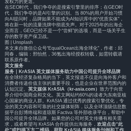
发权力的更迭。
在SEO时代，我们争夺的是搜索引擎里的排序；在GEO时
代，我们争夺的是AI引擎的识别。当 80%的用户开始习惯
向AI提问时，品牌如果不能成为AI知识库中的“优质实体”，
将在新一轮的流量洗牌中彻底失声。对于2025年的出海企
业而言，GEO已经不是一个“尝鲜”的选项，而是一场关乎生
存的数字资产保卫战。
图 | Unsplash
本文来自微信公众号
“EqualOcean出海全球化”
，作者：邱
同春，编辑：邢怡然，36氪出海经授权转载，如需转载请
联系原作者。
英文服务
服务
｜
KrASIA 英文媒体服务助力中国公司提升全球品牌
在全球经济复杂格局的当下，英文报道不仅是向海外客户和
消费者传递价值主张的重要手段，也是企业在世界范围内的
认知沉淀。
英文媒体 KrASIA（kr-asia.com）
致力于向世
界介绍中国商业和文化。英文网站约60%的读者为东南亚核
心国家的商业人群。KrASIA 通过优秀的搜索引擎优化，专
业的英文内容和可靠的社交媒体矩阵，以及全球顶级信息数
据平台彭博终端和道琼斯 Factiva 等外部收录平台，帮助中
国公司提升全球品牌。如果您的公司对英文传播有相关需
求，或者希望与 KrASIA 合作提供出海服务，
欢迎点击“
此
处
”或扫描下方二维码，获取 KrASIA 媒体服务刊例和工作