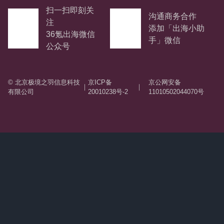
扫一扫即刻关
沟通商务合作
注
添加「出海小助
36氪出海微信
手」微信
公众号
© 北京极境之羽信息科技
京ICP备
京公网安备
｜
｜
有限公司
20010238号-2
11010502044070号