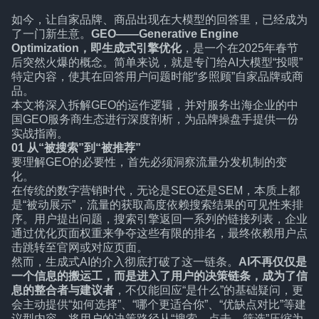
如今，让自家品牌、商品出现在大模型的回答里，已经成为
了一门新生意。
GEO——Generative Engine
Optimization，即生成式引擎优化
，是一个在2025年春节
后突然火爆的概念。简单来说，就是专门给AI大模型“投喂”
特定内容，使其在回答用户问题时能“多照顾”自家品牌或商
品。
本文将深入拆解GEO的运作逻辑，并对服务出海企业的中
国GEO服务商生态进行深度剖析，为品牌操盘手提供一份
实战指南。
01
从“被搜索”到“被推荐”
要理解GEO的必要性，首先必须洞察流量分发机制的变
化。
在传统的数字营销时代，无论是SEO还是SEM，本质上都
是“被动展示”，流量的获取高度依赖搜索结果的可见性来排
序。用户提出问题，搜索引擎返回一系列的链接列表，企业
通过优化页面权重来争夺这些有限的排名，最终依赖用户点
击跳转至官网或对应页面。
然而，生成式AI的介入彻底打破了这一链条。
AI不再仅仅是
一个信息的搬运工，而是进入了用户的决策链条，成为了信
息的整合者与建议者
，不仅能回应“是什么”的基础疑问，更
会主动提供“如何选择”、“哪个更适合你”、“优缺点对比”等建
议型内容，将用户的决策路径从“搜索—点击—筛选”压缩为