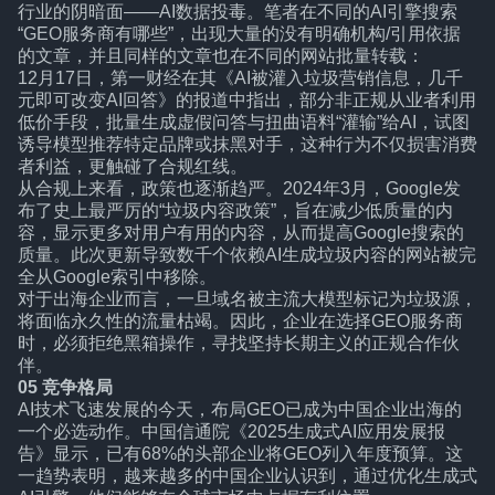
行业的阴暗面——AI数据投毒。笔者在不同的AI引擎搜索
“GEO服务商有哪些”，出现大量的没有明确机构/引用依据
的文章，并且同样的文章也在不同的网站批量转载：
12月17日，第一财经在其《AI被灌入垃圾营销信息，几千
元即可改变AI回答》的报道中指出，部分非正规从业者利用
低价手段，批量生成虚假问答与扭曲语料“灌输”给AI，试图
诱导模型推荐特定品牌或抹黑对手，这种行为不仅损害消费
者利益，更触碰了合规红线。
从合规上来看，政策也逐渐趋严。2024年3月，Google发
布了史上最严厉的“垃圾内容政策”，旨在减少低质量的内
容，显示更多对用户有用的内容，从而提高Google搜索的
质量。此次更新导致数千个依赖AI生成垃圾内容的网站被完
全从Google索引中移除。
对于出海企业而言，一旦域名被主流大模型标记为垃圾源，
将面临永久性的流量枯竭。因此，企业在选择GEO服务商
时，必须拒绝黑箱操作，寻找坚持长期主义的正规合作伙
伴。
05
竞争格局
AI技术飞速发展的今天，布局GEO已成为中国企业出海的
一个必选动作。中国信通院《2025生成式AI应用发展报
告》显示，已有68%的头部企业将GEO列入年度预算。这
一趋势表明，越来越多的中国企业认识到，通过优化生成式