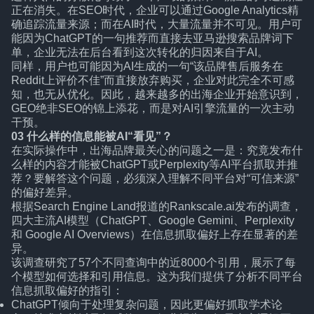
正在消失。在SEO时代，企业可以通过Google Analytics精
确追踪流量来源；而在AI时代，大量流量并不可见。用户可
能因为ChatGPT的一句推荐而直接去亚马逊搜索品牌词下
单，企业无法在后台看到这次转化的归因来自于AI。
同样，用户也可能因为AI生成的一句“该品牌售后服务在
Reddit上评价不佳”而直接放弃购买，企业对此完全不可感
知，也无从优化。因此，越来越多的出海企业开始意识到，
GEO绝非SEO的锦上添花，而是对AI引擎流量的一次主动
干预。
03
什么样的信息能被AI“看见”？
在实际操作中，出海品牌最关心的问题之一是：究竟发布什
么样的内容才能被ChatGPT或Perplexity等AI平台抓取并推
荐？要解答这个问题，必须深入理解不同平台对“可信来源”
的偏好差异。
根据Search Engine Land报道的Rankscale.ai发布的调查，
四大主流AI模型（ChatGPT、Google Gemini、Perplexity
和 Google AI Overviews）在信息抓取偏好上存在显著的差
异。
该调查研究了57个不同查询中的近8000个引用，展示了每
个模型如何选择和引用信息。这为我们提供了分析不同平台
信息抓取偏好的指引：
ChatGPT倾向于处理复杂问题，因此更偏好抓取学术论