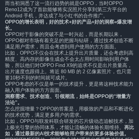
而当初洞悉了这一流行趋势的就是OPPO，当时OPPO
Reno12成为了首款能够将实况照片分享到第三方平台的
Android 手机，并达成了与小红书的合作推广。
OPPO的增长表明，好的技术+好的产品+好的洞察=爆发增
长。
OPPO对于影像的突破不是一时兴起，而是长期以来，
OPPO都对市场有着充足的把握与钻研，通过技术创造不断
满足用户需求，而且会考虑到用户使用的方方面面。
比如，OPPO不仅会在技术上提升出片质量，还会考虑到高
精度、高内存的影像生成会不会太占用时间影响到用户体
验，所以他们对OPPO Find X9的追求不仅是出片质量高，
出片速度也跟得上。将近 80 MB 的 2 亿像素照片，也只需
要10秒不到的时间就可成片。
OPPO考虑的不仅是单一的技术提升，更是将这种技术能力
融入用户体验的方方面面。
洞察需求、技术创造、引领潮流，始终是OPPO的“增量方
法论”。
怎么挖掘增量？OPPO的答案是，用极致的产品和不断进化
的技术优势，满足更多用户的需求。
比如，OPPO与联发科联合研发的芯片级动态追帧技术，加
上极光引擎的协同体系，才能让流畅的体验长期维持。
再比
如，通过最新的AI技术能够给用户带来的更多体验价值。