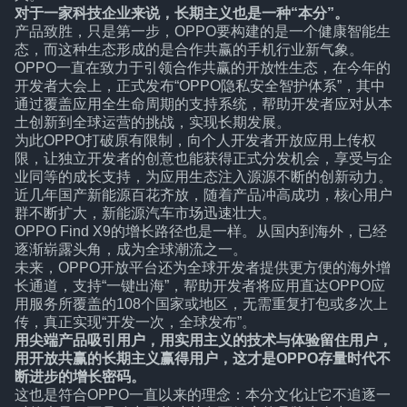
对于一家科技企业来说，长期主义也是一种“本分”。
产品致胜，只是第一步，OPPO要构建的是一个健康智能生
态，而这种生态形成的是合作共赢的手机行业新气象。
OPPO一直在致力于引领合作共赢的开放性生态，在今年的
开发者大会上，正式发布“OPPO隐私安全智护体系”，其中
通过覆盖应用全生命周期的支持系统，帮助开发者应对从本
土创新到全球运营的挑战，实现长期发展。
为此OPPO打破原有限制，向个人开发者开放应用上传权
限，让独立开发者的创意也能获得正式分发机会，享受与企
业同等的成长支持，为应用生态注入源源不断的创新动力。
近几年国产新能源百花齐放，随着产品冲高成功，核心用户
群不断扩大，新能源汽车市场迅速壮大。
OPPO Find X9的增长路径也是一样。从国内到海外，已经
逐渐崭露头角，成为全球潮流之一。
未来，OPPO开放平台还为全球开发者提供更方便的海外增
长通道，支持“一键出海”，帮助开发者将应用直达OPPO应
用服务所覆盖的108个国家或地区，无需重复打包或多次上
传，真正实现“开发一次，全球发布”。
用尖端产品吸引用户，用实用主义的技术与体验留住用户，
用开放共赢的长期主义赢得用户，这才是OPPO存量时代不
断进步的增长密码。
这也是符合OPPO一直以来的理念：本分文化让它不追逐一