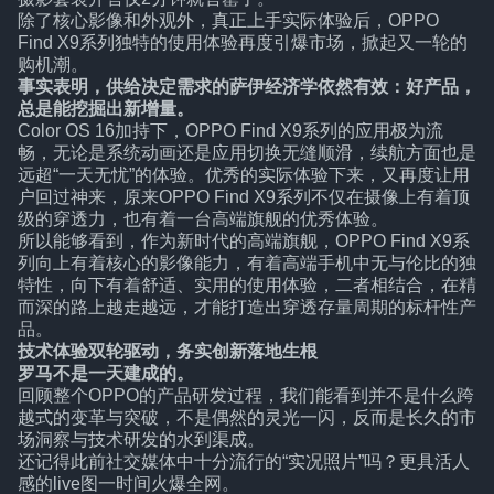
除了核心影像和外观外，真正上手实际体验后，OPPO
Find X9系列独特的使用体验再度引爆市场，掀起又一轮的
购机潮。
事实表明，供给决定需求的萨伊经济学依然有效：好产品，
总是能挖掘出新增量。
Color OS 16加持下，OPPO Find X9系列的应用极为流
畅，无论是系统动画还是应用切换无缝顺滑，续航方面也是
远超“一天无忧”的体验。优秀的实际体验下来，又再度让用
户回过神来，原来OPPO Find X9系列不仅在摄像上有着顶
级的穿透力，也有着一台高端旗舰的优秀体验。
所以能够看到，作为新时代的高端旗舰，OPPO Find X9系
列向上有着核心的影像能力，有着高端手机中无与伦比的独
特性，向下有着舒适、实用的使用体验，二者相结合，在精
而深的路上越走越远，才能打造出穿透存量周期的标杆性产
品。
技术体验双轮驱动，务实创新落地生根
罗马不是一天建成的。
回顾整个OPPO的产品研发过程，我们能看到并不是什么跨
越式的变革与突破，不是偶然的灵光一闪，反而是长久的市
场洞察与技术研发的水到渠成。
还记得此前社交媒体中十分流行的“实况照片”吗？更具活人
感的live图一时间火爆全网。