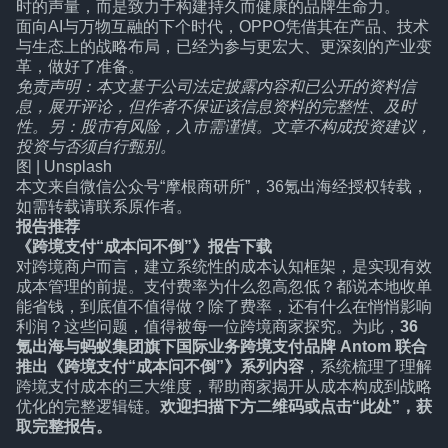
时的声量，而是致力于构建持久而健康的品牌生命力。
面向AI与万物互融的下个时代，OPPO凭借其在产品、技术
与生态上的战略布局，已经为参与更宏大、更深刻的产业变
革，做好了准备。
免责声明：本文基于公司法定披露内容和已公开的资料信
息，展开评论，但作者不保证该信息资料的完整性、及时
性。
另：股市有风险，入市需谨慎。文章不构成投资建议，
投资与否须自行甄别。
图 | Unsplash
本文来自微信公众号
“摩根商研所”
，36氪出海经授权转载，
如需转载请联系原作者。
报告推荐
《跨境支付“成本问不倒”》报告下载
对跨境商户而言，建立系统性的成本认知框架，是实现有效
成本管理的前提。支付费率为什么忽高忽低？都说本地收单
能省钱，到底值不值得做？除了费率，还有什么在悄悄影响
利润？这些问题，值得被每一位跨境商家探究。为此，
36
氪出海与蚂蚁集团旗下国际业务跨境支付品牌 Antom 联合
推出《跨境支付“成本问不倒”》系列内容
，系统梳理了理解
跨境支付成本的三大维度，帮助商家揭开从成本构成到战略
优化的完整逻辑链。
欢迎扫描下方二维码或点击
“此处”
，获
取完整报告。