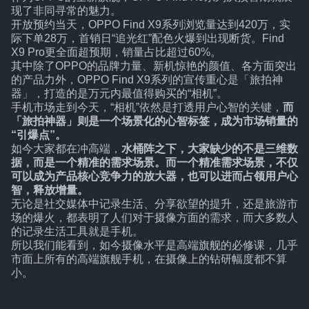
现了非同寻常的魅力。
开放预约当天，OPPO Find X9系列浏览量达到420万，实
际下单28万，首销日“追光红”配色火爆到出现断货。Find
X9 Pro更全面超预期，销量占比超过60%。
其中除了OPPO的品牌力量、新机惊艳的颜值、各方面突出
的产品力外，OPPO Find X9系列的宣传重心是「旅拍神
器」，打造的是万元内最值得购买的“相机”。
手机市场走到今天，“相机”依然是打透用户心智的关键，
而
「旅拍神器」则是一个场景化的心智标签，成为市场销量的
“引爆点”。
如今大家都在冲高端，
水桶阵之下，大家缺少的不是三维数
据，而是一个精准的需求场景。而一个精准需求场景，不仅
可以成为产品核心竞争力的放大器，也可以进而占领用户心
智，释放增量。
无论是社交媒体中记录生活、分享欲望的提升，还是旅游市
场的爆火，都表明了人们对于摄像方面的需求，而大多数人
的记录生活工具就是手机。
所以我们能看到，如今摄像水平是高端旗舰的必修课，几乎
市面上所有的高端旗舰手机，在摄像上的钻研幅度都不算
小。