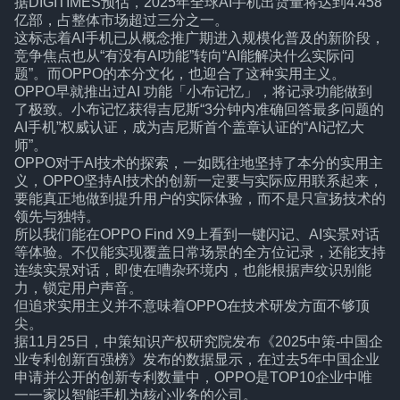
据DIGITIMES预估，2025年全球AI手机出货量将达到4.458
亿部，占整体市场超过三分之一。
这标志着AI手机已从概念推广期进入规模化普及的新阶段，
竞争焦点也从“有没有AI功能”转向“AI能解决什么实际问
题”。而OPPO的本分文化，也迎合了这种实用主义。
OPPO早就推出过AI 功能「小布记忆」，将记录功能做到
了极致。小布记忆获得吉尼斯“3分钟内准确回答最多问题的
AI手机”权威认证，成为吉尼斯首个盖章认证的“AI记忆大
师”。
OPPO对于AI技术的探索，一如既往地坚持了本分的实用主
义，OPPO坚持AI技术的创新一定要与实际应用联系起来，
要能真正地做到提升用户的实际体验，而不是只宣扬技术的
领先与独特。
所以我们能在OPPO Find X9上看到一键闪记、AI实景对话
等体验。不仅能实现覆盖日常场景的全方位记录，还能支持
连续实景对话，即使在嘈杂环境内，也能根据声纹识别能
力，锁定用户声音。
但追求实用主义并不意味着OPPO在技术研发方面不够顶
尖。
据11月25日，中策知识产权研究院发布《2025中策-中国企
业专利创新百强榜》发布的数据显示，在过去5年中国企业
申请并公开的创新专利数量中，OPPO是TOP10企业中唯
一一家以智能手机为核心业务的公司。