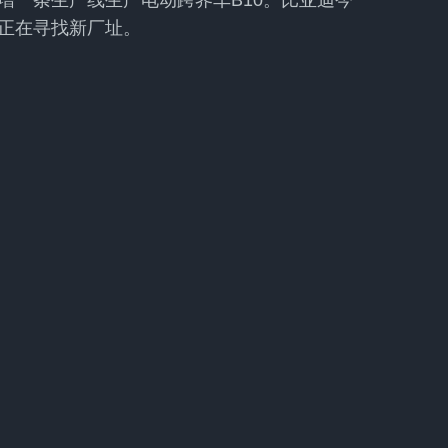
增一条生产线生产电动跨界车B10。比亚迪今
正在寻找新厂址。