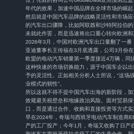
位于伦敦的咨询公司GlobalData亚洲预测
年代的效果，加速中国品牌在全球市场的崛起
然后就是中国汽车品牌的战略灵活性和市场应
的汽车出口骤降，比如阿联酋和沙特阿拉伯的进
未就此作罢，而是迅速将出口重心转向欧洲和
2026年3月，中国对欧洲汽车出口量翻了一番
亚迪董事长王传福在3月底透露，公司3月份
欧盟的电动汽车销量第一季度接近4万辆，同
这种快速的市场切换能力，源于中国车企以出
予的灵活性。正如相关分析人士所说，“这场
业模式的韧性”。
所以这就不得不提中国汽车出海的新阶段，加
效规避关税壁垒和地缘政治风险。面对贸易保
口，而是通过合作、收购和直接投资等方式实
早在2024年，奇瑞与西班牙电动汽车制造商Ebr
产的工厂投产；今年1月，奇瑞又收购了日产在南非