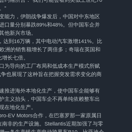
总监曾约翰所言：“我们可能会看到类似上世纪70
。”
变能力，伊朗战争爆发后，中国对中东地区
口量分别暴跌89%和48%。但中国车企并
其他新兴市场。
，达到16万辆，其中电动汽车激增141%。比
在欧洲的销售额增长了两倍多；奇瑞在英国和
比增长七倍。
口为导向的工厂布局和低成本生产模式所赋
战争也展现了这种旨在把握突发需求变化的商
速推进海外本地化生产，使中国车企能够有
护主义抬头，中国车企不再单纯依赖整车出
现在地化生产。
o-EV Motors合作，在巴塞罗那一家原属日
的生产设施。Stellantis近期加强了与零