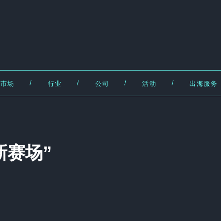
/
/
/
/
市场
行业
公司
活动
出海服务
新赛场”