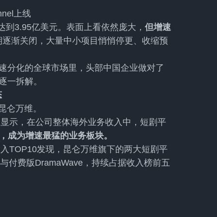
nel上线
达到3.95亿美元。表面上看依然庞大，
但增速
期逐渐关闭，大量中小项目悄悄停更、收缩预
速分化的全球市场里，头部中国企业做对了
逐一拆解。
态
昆仑万维。
报显示，在公司整体海外业务收入中，短剧平
%，成为增速最猛的业务板块。
入TOP10发现，昆仑万维旗下的两大短剧平
ls）与付费版DramaWave，持续占据收入榜前五