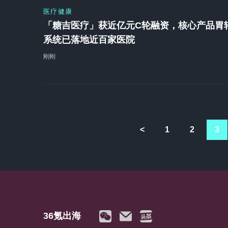
医疗健康
「糖吉医疗」获近亿元C轮融资，核心产品胃
系统已落地近百家医院
刚刚
<
1
2
3
36氪出海