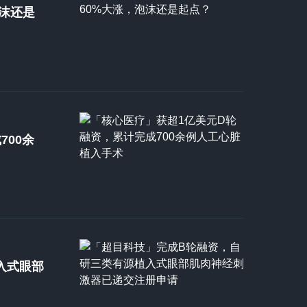
沫还是
700余
入式眼部