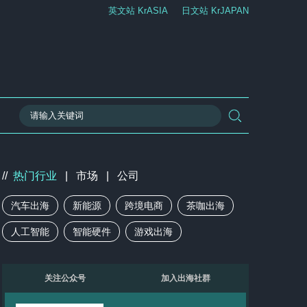
英文站 KrASIA
日文站 KrJAPAN
//
热门行业
|
市场
|
公司
汽车出海
新能源
跨境电商
茶咖出海
人工智能
智能硬件
游戏出海
关注公众号
加入出海社群