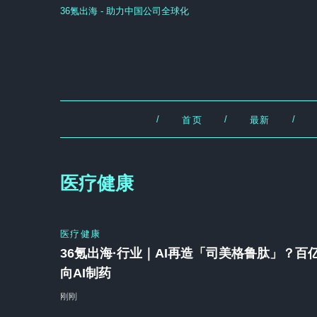
36氪出海 - 助力中国公司全球化
/
/
/
首页
最新
医疗健康
医疗健康
36氪出海·行业｜AI再造「司美格鲁肽」？百
向AI制药
刚刚