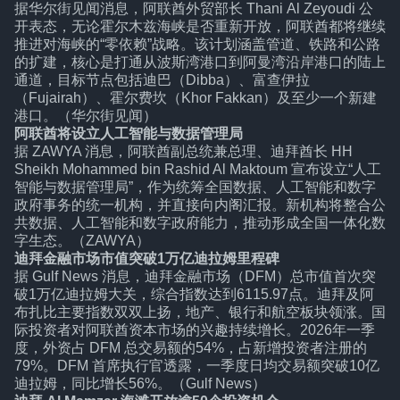
据华尔街见闻消息，阿联酋外贸部长 Thani Al Zeyoudi 公
开表态，无论霍尔木兹海峡是否重新开放，阿联酋都将继续
推进对海峡的“零依赖”战略。该计划涵盖管道、铁路和公路
的扩建，核心是打通从波斯湾港口到阿曼湾沿岸港口的陆上
通道，目标节点包括迪巴（Dibba）、富查伊拉
（Fujairah）、霍尔费坎（Khor Fakkan）及至少一个新建
港口。（华尔街见闻）
阿联酋将设立人工智能与数据管理局
据 ZAWYA 消息，阿联酋副总统兼总理、迪拜酋长 HH
Sheikh Mohammed bin Rashid Al Maktoum 宣布设立“人工
智能与数据管理局”，作为统筹全国数据、人工智能和数字
政府事务的统一机构，并直接向内阁汇报。新机构将整合公
共数据、人工智能和数字政府能力，推动形成全国一体化数
字生态。（ZAWYA）
迪拜金融市场市值突破1万亿迪拉姆里程碑
据 Gulf News 消息，迪拜金融市场（DFM）总市值首次突
破1万亿迪拉姆大关，综合指数达到6115.97点。迪拜及阿
布扎比主要指数双双上扬，地产、银行和航空板块领涨。国
际投资者对阿联酋资本市场的兴趣持续增长。2026年一季
度，外资占 DFM 总交易额的54%，占新增投资者注册的
79%。DFM 首席执行官透露，一季度日均交易额突破10亿
迪拉姆，同比增长56%。（Gulf News）