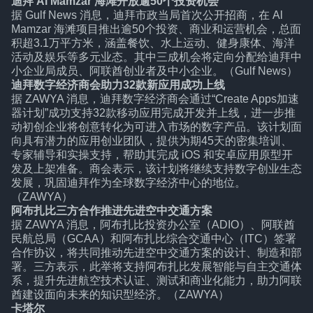
迪拜 Al Mamzar 海滩开放逾50个投资机会
据 Gulf News 消息，迪拜市政当局首次公开招商，在 Al
Mamzar 海滩项目推出逾50个投资、商业和运营机会，总面
积超3.1万平方米，涵盖餐饮、水上运动、健身康体、海洋
活动及娱乐等多元业态。其中三成机会将定向分配给迪拜中
小企业局成员、阿联酋创业者及中小企业。（Gulf News）
迪拜数字经济商会助力32款新应用成功上线
据 ZAWYA 消息，迪拜数字经济商会通过“Create Apps加速
器计划”成功支持32款移动应用完成开发并上线，进一步推
动初创企业将创意转化为可进入市场的数字产品。该计划面
向具有潜力的应用创业团队，提供为期45天的密集培训、
专家辅导和实操支持，帮助其完成 iOS 和安卓应用原型开
发及上架准备。商会表示，该计划将继续支持数字创业生态
发展，巩固迪拜作为全球数字经济中心的地位。
（ZAWYA）
阿布扎比三方合作推进先进空中交通方案
据 ZAWYA 消息，阿布扎比投资办公室（ADIO）、阿联酋
民航总局（GCAA）和阿布扎比综合交通中心（ITC）签署
合作协议，将共同推动先进空中交通方案的设计、制造和部
署。三方表示，此举将支持阿布扎比发展智能与自主交通体
系，提升先进航空技术认证、测试和商业化能力，助力阿联
酋建设面向未来的知识型经济。（ZAWYA）
卡塔尔