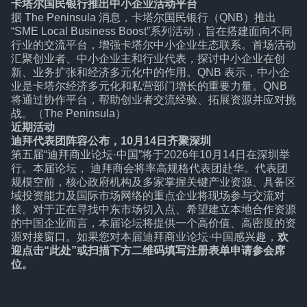
卡塔尔国民银行推出中小企业活动平台
据 The Peninsula 消息，卡塔尔国民银行（QNB）推出
“SME Local Business Boost”系列活动，旨在搭建面向不同
行业的交流平台，增强卡塔尔中小企业生态联系。首场活动
汇聚创业者、中小企业主和行业代表，探讨中小企业在创
新、业务扩张和经济多元化中的作用。QNB 表示，中小企
业是卡塔尔经济多元化和私营部门增长的重要力量。QNB
将通过协作平台，帮助创业者交流经验、拓展资源并应对挑
战。（The Peninsula）
近期活动
迪拜代表团阵容公布，10月14日齐聚深圳
第五届“迪拜商业论坛·中国”将于2026年10月14日在深圳举
行。本届论坛， 迪拜商会将率高规格代表团赴华。代表团
规模空前，核心政府机构及多家掌握关键产业资源、具备区
域投资能力及国际市场网络的重点企业将现场参与交流对
接。对于正在寻找中东市场切入点、希望建立本地合作资源
的中国企业而言，本届论坛将提供一个高价值、高密度的资
源对接窗口。如果您对本届迪拜商业论坛·中国感兴趣，
欢
迎
点击“此处”
或扫描下方二维码填写注册表单申请参会席
位。