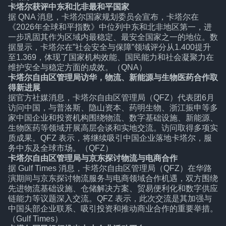
卡塔尔获评中东和北非最和平国家
据 QNA 消息，卡塔尔国家规划委员会宣布，卡塔尔在
《2026年全球和平指数》中位列中东和北非地区第一，进
一步巩固其作为区域内最稳定、最安全国家之一的地位。数
据显示，卡塔尔在”社会安全与保障”领域评分从1.400提升
至1.369，体现了国家机构效能、国民能力和社会凝聚力在
维护安全与稳定方面的成效。（QNA）
卡塔尔自由区管理局访华，物流、新能源与生物医药合作取
得新进展
据官方社媒消息，卡塔尔自由区管理局（QFZ）代表团6月
访问中国，与普洛斯、隐山资本、药明生物、浙江振申等多
家中国企业和投资机构围绕物流、数字基础设施、新能源、
生物医药等领域开展高层会谈和实地交流。访问取得多项实
质成果。QFZ 表示，将继续吸引中国企业落地卡塔尔，服
务中东及全球市场。（QFZ）
卡塔尔自由区管理局与京东探讨物流与电商合作
据 Gulf Times 消息，卡塔尔自由区管理局（QFZ）在华路
演期间与京东探讨物流服务与电商领域合作机遇，双方围绕
先进物流基础设施、仓储解决方案、贸易便利化和数字供应
链能力等议题深入交流。QFZ 表示，此次交流是其加强与
中国头部企业联系、吸引投资和推动商业合作的重要举措。
（Gulf Times）