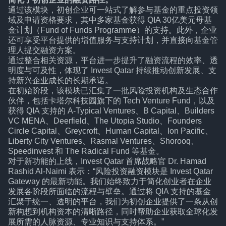
通过该模块，初创企业可一站式了解参与基金的重点投资领
域及申请资格要求，其中多家基金获得 QIA 30亿美元母基
金计划（Fund of Funds Programme）的支持。此外，企业
还可享受平台提供的增值服务与支持计划，并直接向基金管
理人提交融资方案。
通过整合相关资源，平台进一步提升了融资流程的效率、透
明度与可及性，体现了 Invest Qatar 持续推动创新发展、支
持新兴企业成长的长期承诺。
在初始阶段，该模块已汇集了一批风险投资机构及生态合作
伙伴，包括卡塔尔科技园旗下的 Tech Venture Fund，以及
获得 QIA 支持的 A-Typical Ventures、B Capital、Builders
VC MENA、Deerfield、The Utopia Studio、Founders
Circle Capital、Greycroft、Human Capital、Ion Pacific、
Liberty City Ventures、Rasmal Ventures、Shorooq、
Speedinvest 和 The Radical Fund 等基金。
对于新功能的上线，Invest Qatar 首席战略官 Dr. Hamad
Rashid Al-Naimi 表示：“风险投资融资模块是 Invest Qatar
Gateway 的最新功能。我们始终致力于简化创业者在企业
发展各阶段所面临的流程与壁垒。通过将 QIA 支持的基金
汇聚于统一、透明的平台，我们为初创企业提供了一条从创
新构想到机构资本的清晰路径，同时帮助企业获取全球化发
展所需的人脉资源、专业知识与支持体系。”