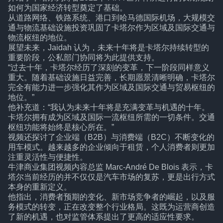
如何为国家经济转型奠定了基础。
从道路网络、铁路系统、港口到哈马德国际机场，大规模交
通与物流基础设施投资巩固了卡塔尔作为区域及国际交通与
物流枢纽的地位。
展望未来，Jaidah 认为，未来十年将是卡塔尔持续转型的
重要阶段，公私部门协同将为此提供支持。
“过去十年，卡塔尔经历了深刻的变革，下一阶段同样意义
重大。随着基础设施日益完善，长期愿景清晰明确，卡塔尔
完全有能力进一步强化其作为区域及国际交通与贸易枢纽的
地位。”
他补充道：“我认为未来十年将是充满变革与机遇的十年。
卡塔尔拥有成为区域及国际一流枢纽所需的一切条件。交通
枢纽功能将始终是核心所在。”
视频还探讨了企业端（B2B）与消费端（B2C）不断变化的
用车模式。越来越多的企业倾向于租赁，个人消费者则更加
注重灵活性与便捷性。
牛津商业集团视频内容总监 Marc-André De Blois 表示，卡
塔尔当前经历的并不仅仅是汽车市场的复苏，更是出行方式
本身的重新定义。
他指出，消费者预期的变化、新市场竞争者的崛起，以及服
务模式的转变，正在改变整个行业格局。这既为运营商创造
了新的机遇，也对监管体系提出了更高的适应性要求。