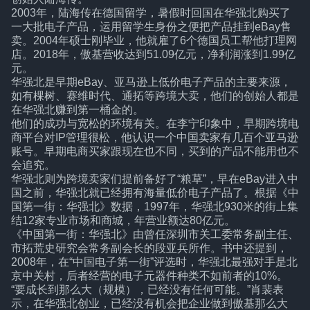
2003年，陆海传在德国留学，暑假时回国在华强北购买了
一大批电子产品，运用留学生身份之便把产品挂到eBay售
卖。2004年硕士刚毕业，他就雇了6个德国员工帮他打理网
店。2018年，傲基营收达到51.09亿元，净利润涨到1.99亿
元。
华强北是早期eBay、亚马逊上低价电子产品的主要来源，
如有棵树、赛维时代、通拓等跨境大卖，他们的创始人都是
在华强北赚到第一桶金的。
他们的成功与宽松的环境有关。在李宁印象中，早期跨境电
商平台对IP管理很松，他认识一个中国卖家有几百个亚马逊
账号。早期电商买家跟现在也不同，买到的产品不能用也不
会追究。
华强北则为跨境卖家们提前备好了“粮草”，早在eBay进入中
国之前，华强北就已经拥有海量低价电子产品了。根据《中
国第一街：华强北》数据，1997年，华强北930米的街上集
结12家专业市场和商城，年营业额达80亿元。
《中国第一街：华强北》由曾任深圳市关工委常务副主任、
市拓荒史研究会常务副会长的段亚兵所作。书中还提到，
2008年，在“中国电子第一街”评选时，华强北最强对手是北
京中关村，后者经营的电子元器件种类不如前者的10%。
“要成长到那么大（规模），已经没有任何可能。”肖裴表
示，在华强北创业，已经没有机会把企业做到傲基那么大