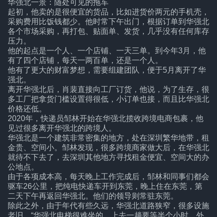
华强北一景：随处可见的拖车
起初，他卖的是很便宜的货品，比如进货价两元的手机壳，
采购费用比饭钱都少。他时常下午出门，根据订单到华强北
各个市场采购，再打包、贴面单、发货，几乎没有任何库存
压力。
他的起点是一个人、一个店铺、一天三单。到今年3月，他
有了四个店铺，每天一两百单，还是一个人。
他有了更大的财富梦想，需要组建团队，便于5月离开了华
强北。
离开华强北后，肖裴直接向工厂订货，他说，为了生存，很
多工厂把拿货门槛设置得很低，小订单也接，而且比华强北
价格还低。
2020年，快递员邹林开始在华强北揽收跨境电商包裹，他
见过很多离开华强北的跨境人。
华强北是一个建筑非常密集的地方，处在深圳繁华地带，租
金贵、空间小。邹林发现，很多跨境商家做大后，在华强北
就待不下去了，去深圳其他地方寻找租金便宜、空间大的办
公地点。
由于各项成本高，每天晚上工作完成后，邹林和同事们都会
驱车26公里，把纯电快递车开到东莞，晚上住在东莞，第
二天下午再返回华强北。他们的领导则常驻东莞。
除此之外，由于年代有些久远，华强北道路狭窄，很多设施
老旧，“华强北电梯很难坐的，上去一趟要等半个小时，外