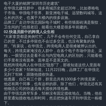
电子大厦的铭牌“深圳市历史建筑”
在华强北建筑群中，很多商城历史超过20年，比如赛格电
子市场、华强电子世界、新亚洲电子城、远望数码城等。这
么长的历史，也属于大楼内的很多设施。
品牌工厂走访华强北国际电子城时，有些墙面砖满是裂纹，
卫生间的门也很老旧，能看出大楼是很多年前建的。
02.快递员眼中的跨境人众生相
“大家拿货都是匆匆忙忙，几乎不会有任何交流，自己拿自
己的货，不过多停留也不会过多交流，也没有聚集的场
所。”肖裴说，在华强北，跨境电商人是很难被辨认出的。
每天，跨境卖家淹没在人群中，在各个电子市场中游走、采
购，一眼望过去是看不出与内贸电商人的区别的，只能看他
们手里有没有面单、面单是不是英文的。
既然跨境电商人在华强北“隐形”了，那谁知道这些人里面有
多少小卖家？邹林知道。11月22日晚，品牌工厂在华强北
见到了邹林，跟随他揽收快递。
他透露，自己有三个群，群里总共有1000多个跨境卖家，
他还有两个同事，也有这样的群。除了他们，华强北还有其
他物流公司的快递员每天揽收跨境包裹。
由于华强北路窄车多，邹林没有固定揽收地点。当晚，他在
群里通知揽收地点和时间，然后把快递车开到华强北一栋楼
下。