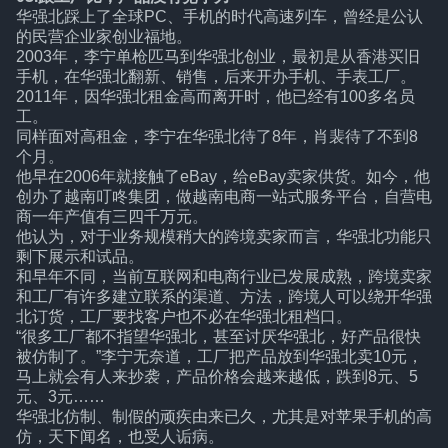
华强北踩上了全球PC、手机的时代高速列车，曾经是公认
的民营企业家创业福地。
2003年，李宁单枪匹马到华强北创业，最初是从香港买旧
手机，在华强北翻新、销售，后来开办手机、手表工厂。
2011年，因华强北租金高而离开时，他已经有100多名员
工。
同样面对高租金，李宁在华强北待了8年，肖裴待了不到8
个月。
他早在2006年就接触了eBay，给eBay卖家供货。如今，他
创办了越南叮咚集团，做越南电商一站式服务平台，自营电
商一年产值有三四千万元。
他认为，对于业务规模稍大的跨境卖家而言，华强北功能只
剩下展示和试品。
和早年不同，当前互联网和电商行业已发展成熟，跨境卖家
和工厂有许多建立联系的渠道、方法，跨境人可以绕开华强
北订货，工厂要找客户也不必在华强北租档口。
“很多工厂都不指望华强北，甚至讨厌华强北，好产品很快
被仿制了。”李宁无奈道，工厂把产品放到华强北卖10元，
马上就会有人来抄袭，产品价格会越来越低，跌到8元、5
元、3元……
华强北仿制、制假的顽疾由来已久，尤其是对苹果手机的高
仿，天下闻名，也受人诟病。