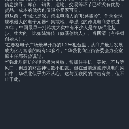
信息搜寻、库存、销售、运输、交易等环节已经没有优势，
货品、成本的优势也仅限小卖家可见。
但从前，华强北是深圳跨境电商人的“耶路撒冷”。作为全球
规模最大的电子元器件集散地，华强北的跨境电商史超过
20年，中国最早一批跨境大卖中有不少人是在华强北起
步、壮大的，比如陆海传（傲基创始人）、肖四清（有棵树
创始人）。
“在赛格电子广场最早开办的1.2米柜台里，从商户最后发展
成为亿万富翁的就有50多个。” 华强北商业街管委会办公室
原主任邓芬曾说过。
华强北对商机的嗅觉极为灵敏，曾抓住手机、美妆、芯片等
风口，创造的财富神话数不胜数。但在当前这波跨境电商风
口中，华强北似乎力不从心。这与互联网的冲击有关，但不
止于此。