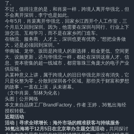
了。
不过，值得注意的是，和肖裴一样，跨境人离开华强北，但
不会离开深圳，李宁也是如此。
今年5月，肖裴离开华强北，回家乡江西开个人工作室，三
个月后又回到深圳。因为，他需要在深圳与同行、行业上下
游交流、互相学习，而不是在家乡闭门造车。
在物流、服务商、人才上，深圳也更有优势，“想把业务做
大，还是必须回到深圳。”
华南城、龙华、坂田是跨境人的新选择，租金更低、空间更
大、设施更新，还与华强北一样，都处在深圳这座人才、信
息、资本密集的超一线城市，都背靠珠三角庞大的电子产业
供应链。
从某种意义上讲，属于跨境人的旧日华强北并没有消失，它
只是化整为零，分散到深圳各个区域。那些关于财富和梦想
的故事，一直在上演，从未谢幕。
（文中肖裴、邹林为化名）
头图｜公开网络
本文来自
品牌工厂BrandFactory
，作者 王婷，36氪出海经
授权转载。
近期活动
活动｜寻求全球增长：海外市场的精准获客与持续服务
36氪出海将于12月5日在北京举办主题交流活动，
共同探讨