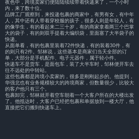
夜色中，跨境卖家们便陆陆续续带着快递来了，一个小时
内，来了数十位。
品牌工厂观察到，来投递包裹的商家中，有男有女，有中年
人，其中还有人带着穿校服的孩子，很多人则是年轻人，有
的像学生，有的看起来二三十岁，有的商家拿着两三个巴掌
大的袋子，有的则双手提着大编织袋，里面塞了大半袋子的
快递。
从面单看，有的包裹里装着72件快递，有的装着30件，有
的则只有2件。邹林说，这些基本是商家们当天全部的订
单，大部分是手机配件、电子元器件，属于轻小件。
快递车不是货车，是面包车，装了大半车时，邹林便开车去
往不远处的中转站。
这些包裹都是跨境小卖家的，很多是刚刚起步的。他提到，
华强北也有业务规模较大的跨境商家，但数量很少，比较大
的客户他只有三个。
包裹卸完，邹林就开着空车朝着一个大客户所在的大楼出发
了。他抵达时，大客户已经把包裹和单据放到一楼大厅，他
直接把它们搬到快递车上。