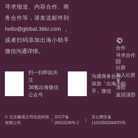
寻求报道、内容合作、商
务合作等，请发送邮件到
hello@global.36kr.com
，
或者扫码添加出海小助手
合作
微信沟通详情。
寻求合作
社群
扫一扫即刻关
加入社群
沟通商务合作
注
添加「出海小助
顶部
36氪出海微信
手」微信
返回顶部
公众号
© 北京极境之羽信息科技
京ICP备
京公网安备
｜
｜
有限公司
20010238号-2
11010502044070号