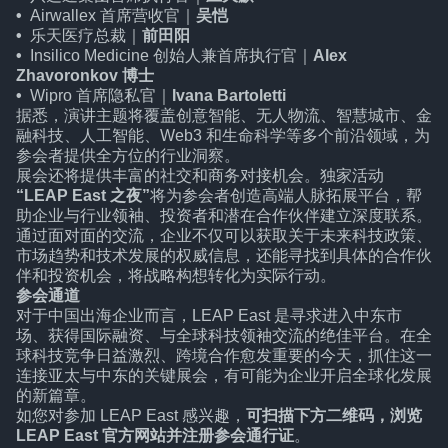
•
Airwallex 首席营收官｜
吴恺
•
乐天医疗总裁｜
前田阳
•
Insilico Medicine 创始人兼首席执行官｜
Alex
Zhavoronkov 博士
•
Wipro 首席隐私官｜
Ivana Bartoletti
据悉，演讲主题将覆盖创意智能、无人物流、智慧城市、金
融科技、人工智能、Web3 和生命科学等多个前沿领域，为
参会者提供全方位的行业洞察。
展会还将提供丰富的社交和商务对接机会。独家活动
“LEAP East 之夜”
将为参会者创造高端人脉拓展平台，帮
助企业与行业领袖、投资者和潜在合作伙伴建立深度联系。
通过面对面的交流，企业不仅可以获取关于未来科技政策、
市场趋势和技术发展的权威信息，还能寻找到具体的合作伙
伴和投资机会，将战略构想转化为实际行动。
参会通道
对于中国出海企业而言，LEAP East 是寻求进入中东市
场、获得国际融资、与全球科技领袖交流的绝佳平台。在全
球科技竞争日益激烈、跨境合作愈发重要的今天，抓住这一
连接亚太与中东的关键展会，有可能为企业开启全球化发展
的新篇章。
如您对参加 LEAP East 感兴趣，
可扫描下方二维码，浏览
LEAP East 官方网站并注册参会通行证
。