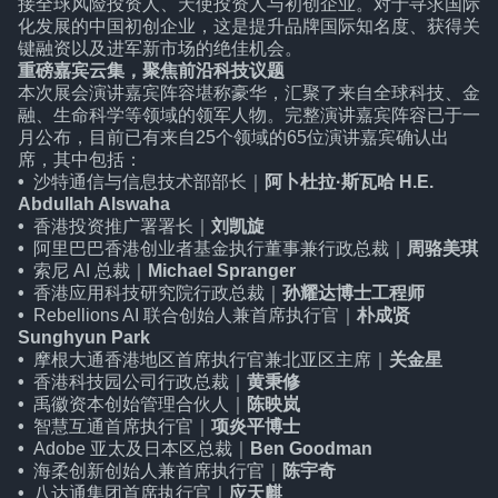
接全球风险投资人、天使投资人与初创企业。对于寻求国际
化发展的中国初创企业，这是提升品牌国际知名度、获得关
键融资以及进军新市场的绝佳机会。
重磅嘉宾云集，聚焦前沿科技议题
本次展会演讲嘉宾阵容堪称豪华，汇聚了来自全球科技、金
融、生命科学等领域的领军人物。完整演讲嘉宾阵容已于一
月公布，目前已有来自25个领域的65位演讲嘉宾确认出
席，其中包括：
•
沙特通信与信息技术部部长｜
阿卜杜拉·斯瓦哈 H.E.
Abdullah Alswaha
•
香港投资推广署署长｜
刘凯旋
•
阿里巴巴香港创业者基金执行董事兼行政总裁｜
周骆美琪
•
索尼 AI 总裁｜
Michael Spranger
•
香港应用科技研究院行政总裁｜
孙耀达博士工程师
•
Rebellions AI 联合创始人兼首席执行官｜
朴成贤
Sunghyun Park
•
摩根大通香港地区首席执行官兼北亚区主席｜
关金星
•
香港科技园公司行政总裁｜
黄秉修
•
禹徽资本创始管理合伙人｜
陈映岚
•
智慧互通首席执行官｜
项炎平博士
•
Adobe 亚太及日本区总裁｜
Ben Goodman
•
海柔创新创始人兼首席执行官｜
陈宇奇
•
八达通集团首席执行官｜
应天麒