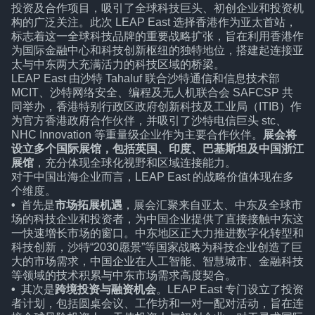
投资及合作项目，吸引了全球科技巨头、初创企业和投资机
构的广泛关注。此次 LEAP East 选择香港作为亚太首站，
标志着这一全球科技品牌的重要战略扩张，旨在利用香港作
为国际金融中心和科技创新枢纽的独特地位，搭建起连接亚
太与中东两大充满活力的科技区域的桥梁。
LEAP East 由沙特 Tahaluf 联合沙特通信和信息技术部
MCIT、沙特网络安全、编程及无人机联合会 SAFCSP 共
同举办，香港特别行政区政府创新科技及工业局（ITIB）作
为官方香港政府合作伙伴，并吸引了沙特电信巨头 stc、
NHC Innovation 等重量级企业作为主要合作伙伴。
展会将
设立多个国际展馆，包括英国、印度、巴基斯坦及中国浙江
展馆
，充分体现全球化视野和区域连接能力。
对于中国出海企业而言，LEAP East 的战略价值体现在多
个维度。
•
首先是
市场拓展机遇
，展会汇聚来自亚太、中东及全球市
场的科技企业和投资者，为中国企业提供了直接接触中东这
一快速增长市场的窗口。中东地区正大力推进数字化转型和
科技创新，沙特“2030愿景”等国家战略为科技企业创造了巨
大的市场需求，中国企业在人工智能、智慧城市、金融科技
等领域的技术积累与中东市场需求高度契合。
•
其次是
跨境投资与融资机会
。LEAP East 专门设立了投资
者计划，包括圆桌会议、工作坊和一对一配对活动，旨在连