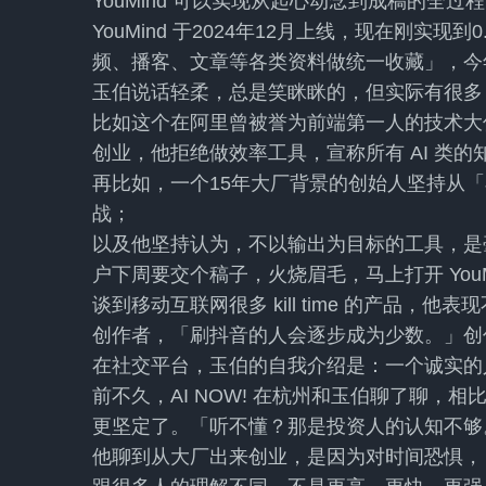
YouMind 可以实现从起心动念到成稿的全过
YouMind 于2024年12月上线，现在刚实
频、播客、文章等各类资料做统一收藏」，今
玉伯说话轻柔，总是笑眯眯的，但实际有很多
比如这个在阿里曾被誉为前端第一人的技术大
创业，他拒绝做效率工具，宣称所有 AI 类
再比如，一个15年大厂背景的创始人坚持从
战；
以及他坚持认为，不以输出为目标的工具，是
户下周要交个稿子，火烧眉毛，马上打开 You
谈到移动互联网很多 kill time 的产品，他
创作者，「刷抖音的人会逐步成为少数。」创
在社交平台，玉伯的自我介绍是：一个诚实的
前不久，AI NOW! 在杭州和玉伯聊了聊，
更坚定了。「听不懂？那是投资人的认知不够
他聊到从大厂出来创业，是因为对时间恐惧，