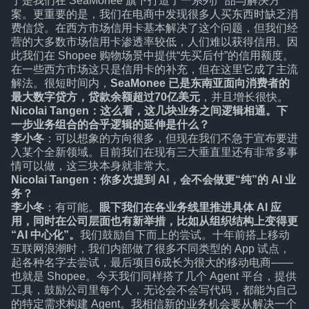
于是我们在 SeaMonee 旗下打造了一系列产品与解决方
案。更重要的是，我们在电商中发现很多人买东西时缺乏消
费信贷。在西方市场信用卡基本解决了这个问题，但我们经
营的大多数市场信用卡渗透率较低，人们难以获得信用。因
此我们在 Shopee 购物场景中提供“先买后付”的信用额度。
在一些西方市场这只是信用卡的补充，但在这里它成了主流
解法。很短时间内，
SeaMonee 已是东南亚面向消费者的
最大数字贷方，贷款余额超过70亿美元
，并且增长很快。
Nicolai Tangen：这么看，这几块业务之间逻辑相通。下
一步业务组合的合乎逻辑的延伸是什么？
李小冬
：可以想象的方向很多，但现在我们不急于宣布要进
入某个全新领域。目前我们在现有三大垂直里还有非常多事
情可以做，这三块本身就非常大。
Nicolai Tangen：你多次提到 AI，会不会做更“纯”的 AI 业
务？
李小冬
：有可能。
眼下我们在各业务线里推进具体 AI 应
用，同时在公司层面也有新举措，比如从组织结构上变得更
“AI 中心化”。
我们鼓励自下而上的尝试。十年前搭上移动
互联网浪潮时，我们内部做了很多不同类型的 App 试点，
起各种名字去尝试，最后项目6成长为很大的移动电商——
也就是 Shopee。今天我们同样搭了几个 Agent 平台，提供
工具，鼓励公司里每个人，无论会不会写代码，都能为自己
的特定需求构建 Agent。我相信新的业务机会要从解决一个