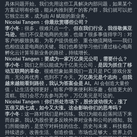
具体问题开始。我们先用这些工具解决内部问题，如果某个
方案证明有价值，能从内推到更广的客户群，我们就可以把
它独立出来，成为由 AI 赋能的新业务。
Nicolai Tangen：你最欣赏哪些公司？
李小冬
：很多，很难只点一个。
但在我们行业，我很敬佩亚
马逊。
他们不仅是电商的先驱，也做了很多事值得学习：对
客户的极致执着、为客户提供低价、重仓物流网络——我们
也相信这是电商的关键。我们也希望学习他们通过核心电商
孵化云计算等新业务的路径，持续增长。
Nicolai Tangen：要成为一家万亿美元公司，需要什么？
李小冬
：我们之所以能成为千亿美元公司，
是因为抓住了移
动互联网的革命
。很难想象如果我们一直只是 PC 游戏分发
商，无论再优秀，也到不了今天。
万亿美元是个志向，但我
越来越能看到路径，我认为答案会是 AI。
AI 会创造大量价
值，让生活变得更好，给客户带来便利和乐趣，创造更大的
蛋糕。我们会尽力去参与其中，万亿美元是可达的。
Nicolai Tangen：你们所处市场下，股价波动很大，涨了
五倍又跌七成，如今又大涨。这会影响你们的思考吗？
李小冬
：这一路对我们是种历练。我们为能在起落间活下来
而自豪。我认为股价更多反映外界对业务和公司的感知。我
们所能做的，是坚守对科技的信念。历史与未来，科技都在
持续进步、改善生活、创造价值。市场也足够大，世界上仍