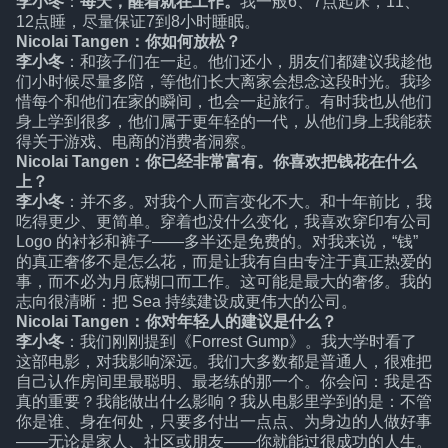
李小冬
：
每天，醒着就在工作。
我一般6、7点起床，11、
12点睡，尽量保证7到8小时睡眠。
Nicolai Tangen：你如何放松？
李小冬
：和孩子们在一起。他们还小，朋友们都建议我趁他
们小时候尽量多陪，等他们长大离家会想念这段时光。我珍
惜每个和他们在家的瞬间，也会一起旅行。有时我也从他们
身上学到很多，他们属于更年轻的一代，从他们身上我能获
得关于游戏、电商的消费者洞察。
Nicolai Tangen：你已经非常富有。你喜欢把钱花在什么
上？
李小冬
：并不多。对我个人而言变化不大。和十年前比，我
吃得更少、更简单。穿着也没什么变化，我喜欢穿印有公司
Logo 的衬衫和裤子——多半还是免费的。对我来说，“钱”
的真正奢侈不是怎么花，而是让我有自由专注于真正热爱的
事，而不必为月底糊口而工作。这可能是最大的奢侈。我的
志向很清晰：把 Sea 持续建设成更伟大的公司。
Nicolai Tangen：你对年轻人的建议是什么？
李小冬
：我们刚刚提到《Forrest Gump》。我大学时看了
这部电影，对我影响深远。我们大多数都是普通人，很难把
自己认作房间里最聪明、最老练的那一个。你会问：我是否
真的重要？我能做出什么影响？我从电影里学到的是：不管
你是谁、身在何处，只要多付出一点点、为身边的人做好事
——无论是家人、社区或朋友——你就能过很成功的人生。