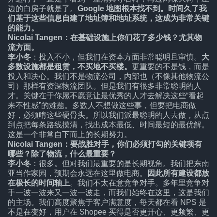
边的白房子就是了。
Google 地图根本找不到。时间久了我
们基于这些信息自建了地址簿和地址系统，这成为非常关键
的能力。
Nicolai Tangen：在基础设施上你们花了多少钱？尤其物
流方面。
李小冬
：投入不小，但我们在资本方面非常聪明且审慎。
大
多数设施都是租赁，不买地不买楼。
更重要的不是钱，而是
投入和决心。我们不是物流公司，内部也（不像其他物流公
司）那样有资深物流团队。但是我们有很多非常聪明的人
才。关键在于你愿不愿意让最优秀的人才去解决这些“看起
来不性感”的难题。多数人不想做这些事，但要把电商做
好，必须啃这些硬骨头。所以我们派最聪明的人去做，从点
到点把每条路线摸清，找出成本最低、时间最短的最优解。
这是一个非常自下而上的长期努力。
Nicolai Tangen：要战胜对手，你们必须打勾的关键项有
哪些？除了物流，什么最重要？
李小冬
：很多。但对我们最重要的是长期视角。我们把东南
亚当作家园，预期会永远在这里做电商。
因此所有建设都放
在极长的时间轴上
。我们不太在意竞争对手。多年里竞争对
手一波一波来又一波一波走，而我们始终在这里，这是我们
的主场。我们高度聚焦于客户满意度，每天都在看 NPS 是
不是在变好，用户在 Shopee 买得是否更开心、更频繁、更