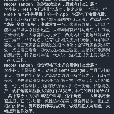
Nicolai Tangen：说说游戏业务，最近有什么进展？
李小冬
：Free Fire 已经非常成功，越来越像一个平台。
把
Free Fire 当作你手机上的一个 App，它聚合了海量流量。
我们可以不断往这个平台加入新的内容和玩法。
游戏从一个
“成品”变成“服务”，变成常青平台。
这很有力量。我们甚至
能在游戏里识别社会热点。去年泰国有只河马走红，后来成
了全球现象，大家都说太可爱了。两周内我们把这只河马做
进了游戏，成了角色，还有很多相关皮肤和宠物。玩家非常
喜爱，泰国玩家很自豪地说这很本地化；全球玩家也觉得可
爱，想去泰国看看。游戏也在社媒上破圈。这是我们观察到
的新趋势。我坚信对年轻一代来说，游戏正成为主要的娱乐
与社交工具。
Nicolai Tangen：你觉得接下来还会看到什么发展？
李小冬
：还是要提 AI。这将是 Game changer，而且已经能
看见。首先在生产侧，游戏需要源源不断的新内容、代码与
美术。过去很多基础美术外包给第三方工作室，即我们给概
念，他们出基础稿，我们的资深设计师逐一挑选、精修再投
产。
现在这套流程很大程度由 AI 完成。我们的设计师给 AI
工具下指令：为我生成这个世界、这个角色……大量素材会
被生成。
它们的质量一致性还不完美，也会有错误，但已是
很好的起点。
资深设计师再挑好稿，做最后把关与润色，大
幅提升创作效率。