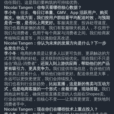
信任我们。这是我们要构筑的可持续优势。
Nicolai Tangen：你每天看哪些核心数据？
李小冬
：很多。
每日订单量、GMV、App 活跃用户、购买
频次。物流方面，我们按用户群组看平均配送时效，与预期
是否一致，是否比上周更好。
客服满意度、投诉处理速度。
我们也看商家侧的表现。我们有客服聊天机器人，不仅用于
我们与消费者，也用于每个商家与消费者之间。我们给商家
考核响应速度等，并以激励促其改进。
Nicolai Tangen：你认为未来的发展方向是什么？下一步
会发生什么？
李小冬
：电商的本质是让更多人以更可负担、更易触达的方
式享受电商的好处。这关联到供应链优化。现在我们不只是
撮合“商品-消费者”，
还深入到上游供应商，帮助他们的产品
更有吸引力、更具竞争力。
我们提供市场信息，告诉他们消
费者真正想要什么，帮助他们做得更好。配送依然是大事，
永远可以更快更便宜，我们会持续投入。
我们也看到行业新趋势，
比如直播，这是新的售卖与互动方
式，也是电商客服的一个形式：坐着开播，现场答疑。
我们
拥抱这种形态，确保想靠直播卖货的人也能在Shopee卖。
行业会持续演进，但核心不变——让东西更便宜、更快地到
消费者手中。
Nicolai Tangen：现在你们在哪些技术上重点投入？