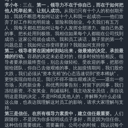
李小冬
：三点。
第一，领导力不在于你自己，而在于如何把
他人托举起来、让别人成功。
从我们只有十个人的初创期开
始，我就不断思考如何让这十个人和我一起成功——他们放
弃了好工作和光明前途，冒险和我创业。今天我们有五万
人，我每天都在想如何让每个人发挥全部潜力、做自己热爱
的事、把长处用到极致。我相信如果每个人都能在公司找到
成功，这家公司就会成功。我和员工谈话，脑子里的第一个
问题总是：我如何让你变得更好？我能如何支持你？
第二，领导者要在困难时刻站出来，做最难的决定、承担最
难的行动。
容易的决定未必是对的，很多时候恰恰相反。领
导者要承担最终责任，别总去做轻松、受欢迎的事，把那些
留给团队，你自己去做艰难的事。比如疫情期间，我们股价
大跌，我们必须从“资本充裕”的心态迅速切到“资本稀缺”，
更快实现自给自足。我们不得不做出艰难决定——退出一些
市场，关闭新业务，和优秀同事告别；对留下的同事，我们
冻结薪资、不发奖金、削减福利。我主动发全员信，亲自说
明这是我的决定，不是HR或其他人的，并解释为什么必须
这么做，也表达我理解这对员工的影响，请求大家理解与支
持。
第三是信任。在所有领导力素质中，建立信任最重要。
人们
跟随你，不是因为你多聪明或点子多好，而是因为信任你。
这种信任需要彼此、需要赢得。公司小的时候，我认识每个