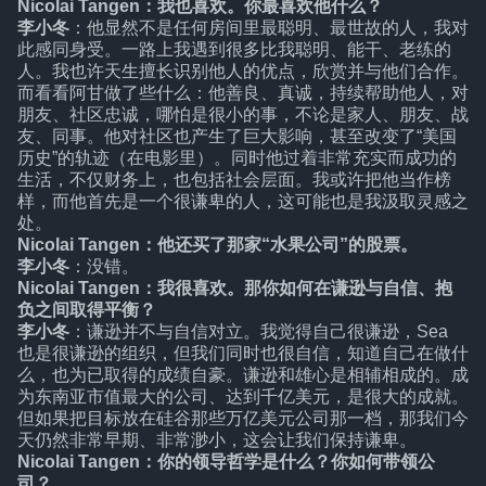
Nicolai Tangen：我也喜欢。你最喜欢他什么？
李小冬
：他显然不是任何房间里最聪明、最世故的人，我对
此感同身受。一路上我遇到很多比我聪明、能干、老练的
人。我也许天生擅长识别他人的优点，欣赏并与他们合作。
而看看阿甘做了些什么：他善良、真诚，持续帮助他人，对
朋友、社区忠诚，哪怕是很小的事，不论是家人、朋友、战
友、同事。他对社区也产生了巨大影响，甚至改变了“美国
历史”的轨迹（在电影里）。同时他过着非常充实而成功的
生活，不仅财务上，也包括社会层面。我或许把他当作榜
样，而他首先是一个很谦卑的人，这可能也是我汲取灵感之
处。
Nicolai Tangen：他还买了那家“水果公司”的股票。
李小冬
：没错。
Nicolai Tangen：我很喜欢。那你如何在谦逊与自信、抱
负之间取得平衡？
李小冬
：谦逊并不与自信对立。我觉得自己很谦逊，Sea
也是很谦逊的组织，但我们同时也很自信，知道自己在做什
么，也为已取得的成绩自豪。谦逊和雄心是相辅相成的。成
为东南亚市值最大的公司、达到千亿美元，是很大的成就。
但如果把目标放在硅谷那些万亿美元公司那一档，那我们今
天仍然非常早期、非常渺小，这会让我们保持谦卑。
Nicolai Tangen：你的领导哲学是什么？你如何带领公
司？