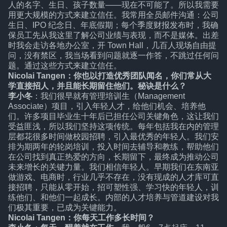
人的名字、生日、孩子数量——现在不可能了。所以我需要
用更大规模的方式来建立信任。我常用全员邮件沟通：公司
生日、IPO 纪念日、年底假期；每个季度财报发布时，我确
保员工先从我这里了解公司业绩与表现，而不是媒体。出差
时我会走访各地办公室，开 Town Hall，几百人现场自由提
问，没有禁区，我当场看到问题就逐一作答，不跳过任何问
题。通过这些方式来建立信任。
Nicolai Tangen：你也以打造优秀团队闻名，你们常从大
学直接招人，并且能长期留住他们。秘诀是什么？
李小冬
：我们很早就有管理培训生（Management
Associate）项目，引入年轻人才，给他们机会、培养他
们。许多项目毕业生十年后已担任公司关键角色，这让我们
受益匪浅，所以我们坚持这项传统。每年包括我在内的管理
层都花很多时间做校园招聘，引入最优秀的年轻人。我们安
排为期两年的轮岗培训，投入时间去辅导和教练，帮助他们
在公司找到真正热爱的方向，长期留下，最终成为推动公司
未来增长的关键力量。我们相信年轻人。早期我们在东南亚
做游戏、电商时，行业几乎不存在，没有现成的人才库可直
接招聘，只能从零开始，招可塑性强、学习快的年轻人，训
练他们、和他们一起成长。内部的人才培养与管道建设对我
们极其重要，已成为关键能力。
Nicolai Tangen：你每天工作多长时间？