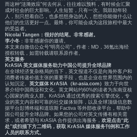
而这种“涟漪效应”何去何从，往往难以预料，有时候会汇聚
成对社会的巨大影响。人生短暂，只有一次。我鼓励年轻
人，别只想着自己，也多想想身边的人，想想你能做什么让
他们的生活更好一点。最终，你可能会成为这段旅程中最大
的受益者。
Nicolai Tangen：很好的结尾。非常感谢。
李小冬
：非常感谢你的邀请。
本文来自微信公众号
“明亮公司”
，作者：MD，36氪出海经
授权转载，如需转载请联系原作者。
英文服务
KrASIA 英文媒体服务助力中国公司提升全球品牌
在全球经济复杂格局的当下，英文报道不仅是向海外客户和
消费者传递价值主张的重要手段，也是企业在世界范围内的
认知沉淀。
英文媒体 KrASIA（kr-asia.com）
致力于向世
界介绍中国商业和文化。英文网站约60%的读者为东南亚核
心国家的商业人群。KrASIA 通过优秀的搜索引擎优化，专
业的英文内容和可靠的社交媒体矩阵，以及全球顶级信息数
据平台彭博终端和道琼斯 Factiva 等外部收录平台，帮助中
国公司提升全球品牌。如果您的公司对英文传播有相关需
求，或者希望与 KrASIA 合作提供出海服务，
欢迎点击“
此
处
”或扫描下方二维码，获取 KrASIA 媒体服务刊例和工作
人员的联系方式。