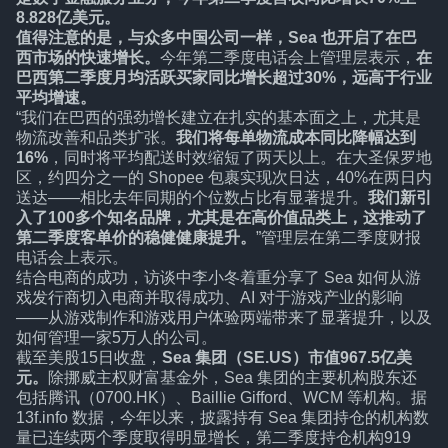
8.828亿美元。
值得注意的是，与众多中国公司一样，Sea 也开启了在巴
西市场的快速增长。
今年第二季度电话会上管理层表示，
在
巴西第二季度月均活跃买家同比增长超过30%，远高于行业
平均增速。
“我们在巴西的强劲增长建立在扎实的基本面之上，尤其是
物流改善和品类扩张。
我们将每单物流成本同比降幅达到
16%
，同时将平均配送时效缩短了两天以上。在大圣保罗地
区，约四分之一的 Shopee 包裹实现次日达，40%在两日内
送达——相比去年同期的个位数占比有显著提升。
我们新引
入了100多个知名品牌，尤其是在高价值品类上，这推动了
第二季度客单价的稳健健康提升。
”管理层在第二季度财报
电话会上表示。
结合电商的成功，访谈中李小冬着重分享了 Sea 如何从游
戏发行商切入电商并取得成功、AI 对于游戏产业的影响
——从游戏制作和游戏用户体验两端带来了显著提升，以及
如何管理一家5万人的公司。
截至美股15日收盘，
Sea 集团（SE.US）市值967.5亿美
元。
除挪威主权财富基金外，Sea 集团的主要机构股东还
包括腾讯（0700.HK）、Baillie Gifford、WCM 等机构。据
13f.info 数据，今年以来，披露持有 Sea 集团持仓的机构数
量已连续两个季度取得明显增长，第二季度持仓机构919