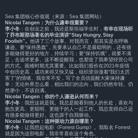
Sea 集团核心价值观（来源：Sea 集团网站）
Nicolai Tangen：为什么谦卑很重要？
李小冬
：在创业之前，我还是斯坦福学生时，
有幸在现场听
了乔布斯那场著名的毕业演讲“Stay Hungry, Stay
Foolish”。
他讲了三个故事。对我而言，那其实是在呼唤
谦逊。要“保持愚蠢”，先要承认自己不是最聪明的，还有很
多能做得更好的地方，持续学习；要“保持饥饿”，就要不满
足，去追求更多。这不断提醒我，也塑造了我希望经营公司
的方式。困难时期尤其重要。比如我们股价在2021年疫情
中创历史高，成功来得又快又猛，组织里弥漫着“我们太厉
害了”的情绪。我非常不安，写了全员信提醒大家保持谦
卑：无论外界怎么看，相比我们的志向，我们仍然年轻、仍
然渺小，不该自满。
Nicolai Tangen：你的个人谦逊从何而来？
李小冬
：我想这就是我。我总是能看到他人的长处，喜欢与
抱负更高、更聪明、更能干的人一起工作。我总觉得自己还
有很多能做得更好。这也源于自我驱动。
Nicolai Tangen：这种驱动力源自哪里？
李小冬
：让我想起电影《Forrest Gump》。我取名 Forrest
就是因为这部电影，我非常喜欢这个角色。