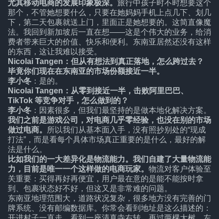
尤其移动电商的发展印象极深。
旅行中孩子时不时想要这个
那个，不管她想要什么，只要在她妈妈手机上点几下、划几
下，第二天包裹就送上门，里面正是她想要的。这简直像魔
法。我回到新加坡后一直在想——这是个伟大的业务，给消
费者带来巨大的价值、快乐和便利。东南亚居然还没有这样
的东西，这让我难以接受。
Nicolai Tangen：但从有想法到真正落地，怎么跨过去？
毕竟你们现在在东南亚的市场份额接近一半。
李小冬
：是的。
Nicolai Tangen：从零到接近一半，击败阿里巴巴、
TikTok 等竞争对手，怎么做到的？
李小冬
：因素很多，但我们最坚持的是做本地化解决方案。
我们之前是游戏公司，对电商几乎零经验，也没在别的市场
做过电商。
所以我们从基本面入手，没有照抄别处的“现成
打法”，而是看每个具体市场真正重要的是什么，最好的解
法是什么。
比如我们的一大差异化是物流能力。我们自建了大量物流能
力，目前是唯一一个这样做的电商玩家。
物流对客户体验至
关重要：买得再好再便宜，用户最在意的是能不能按时拿
到、包裹状态好不好，但这又是非常难的问题。
东南亚地理范围大，道路状况复杂，很多地方没有完善的门
牌系统、没有邮编数据库。你常会看到地址是这么描述的：
开进村子一直走，看到一座清真寺右转，再过两棵大树，左