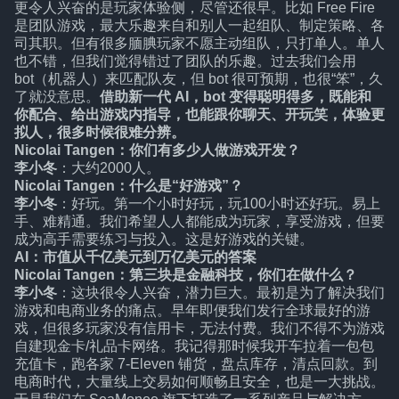
更令人兴奋的是玩家体验侧，尽管还很早。比如 Free Fire
是团队游戏，最大乐趣来自和别人一起组队、制定策略、各
司其职。但有很多腼腆玩家不愿主动组队，只打单人。单人
也不错，但我们觉得错过了团队的乐趣。过去我们会用
bot（机器人）来匹配队友，但 bot 很可预期，也很“笨”，久
了就没意思。
借助新一代 AI，bot 变得聪明得多，既能和
你配合、给出游戏内指导，也能跟你聊天、开玩笑，体验更
拟人，很多时候很难分辨。
Nicolai Tangen：你们有多少人做游戏开发？
李小冬
：大约2000人。
Nicolai Tangen：什么是“好游戏”？
李小冬
：好玩。第一个小时好玩，玩100小时还好玩。易上
手、难精通。我们希望人人都能成为玩家，享受游戏，但要
成为高手需要练习与投入。这是好游戏的关键。
AI：市值从千亿美元到万亿美元的答案
Nicolai Tangen：第三块是金融科技，你们在做什么？
李小冬
：这块很令人兴奋，潜力巨大。最初是为了解决我们
游戏和电商业务的痛点。早年即便我们发行全球最好的游
戏，但很多玩家没有信用卡，无法付费。我们不得不为游戏
自建现金卡/礼品卡网络。我记得那时候我开车拉着一包包
充值卡，跑各家 7-Eleven 铺货，盘点库存，清点回款。到
电商时代，大量线上交易如何顺畅且安全，也是一大挑战。