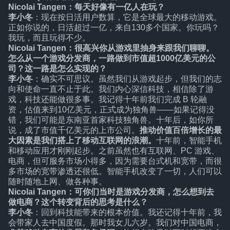
Nicolai Tangen：每天好像有一亿人在玩？
李小冬
：现在按日活用户数算，它是全球最大的移动游戏。
正如你说的，日活超过一亿，来自130多个国家。你玩吗？
我玩，而且玩得不少。
Nicolai Tangen：很高兴你从游戏里抽身来跟我们聊聊。
怎么从一个游戏分发商，一路做到市值超1000亿美元的公
司？这一路是怎么实现的？
李小冬
：确实不可思议。虽然我们从游戏起步，但我们的志
向和使命一直不止于此。我们内心深信科技，相信除了游
戏，科技还能做很多事。我记得十年前我们完成 B 轮融
资，估值来到10亿美元，正式成为独角兽——如果记得没
错，我们可能是东南亚首家科技独角兽。十年后，如你所
说，成了市值千亿美元的上市公司。
推动价值百倍增长的最
大因素是我们搭上了移动互联网的浪潮。
十年前，智能手机
和移动应用才刚刚起步。之前虽然也有互联网、PC 游戏、
电商，但可服务市场小得多，因为需要台式机和宽带，而很
多市场的宽带渗透还很低。智能手机改变了一切，人们可以
随时随地上网、做各种事。
Nicolai Tangen：可你们当时是游戏分发商，怎么想到去
做电商？这个转变背后的思考是什么？
李小冬
：回到科技能带来的根本价值。我还记得十年前，我
会带家人去中国度假。那时我女儿六岁。我们对中国电商，