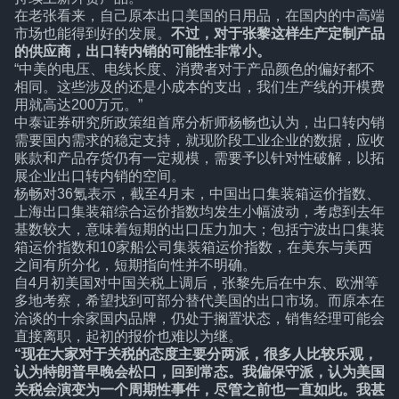
在老张看来，自己原本出口美国的日用品，在国内的中高端
市场也能得到好的发展。
不过，对于张黎这样生产定制产品
的供应商，出口转内销的可能性非常小。
“中美的电压、电线长度、消费者对于产品颜色的偏好都不
相同。这些涉及的还是小成本的支出，我们生产线的开模费
用就高达200万元。”
中泰证券研究所政策组首席分析师杨畅也认为，出口转内销
需要国内需求的稳定支持，就现阶段工业企业的数据，应收
账款和产品存货仍有一定规模，需要予以针对性破解，以拓
展企业出口转内销的空间。
杨畅对36氪表示，截至4月末，中国出口集装箱运价指数、
上海出口集装箱综合运价指数均发生小幅波动，考虑到去年
基数较大，意味着短期的出口压力加大；包括宁波出口集装
箱运价指数和10家船公司集装箱运价指数，在美东与美西
之间有所分化，短期指向性并不明确。
自4月初美国对中国关税上调后，张黎先后在中东、欧洲等
多地考察，希望找到可部分替代美国的出口市场。而原本在
洽谈的十余家国内品牌，仍处于搁置状态，销售经理可能会
直接离职，起初的报价也难以为继。
“现在大家对于关税的态度主要分两派，很多人比较乐观，
认为特朗普早晚会松口，回到常态。我偏保守派，认为美国
关税会演变为一个周期性事件，尽管之前也一直如此。我甚