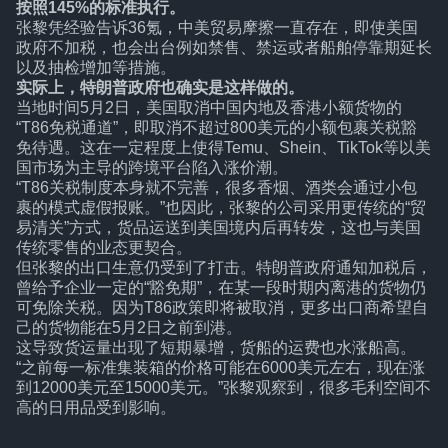
按照145%的标准执行。
张黎凭经验告诉36氪，中美贸易摩擦一直存在，即使美国
政府不加税，也会出台例如禁售、禁运或者船舶停靠期延长
以及抽检增加等措施。
实际上，特朗普政府也确实是这样做的。
当地时间5月2日，美国取消中国内地及香港小额货物的
“T86免税通道”，即取消不超过800美元的小额包裹关税豁
免待遇。这在一定程度上使得Temu、Shein、TikTok等以美
国市场为主导的跨境平台陷入涨价潮。
“T86关税制度本身就不完善，很多香烟、酒类会通过小包
裹的模式虚假报账。”也因此，张黎的公司采用更传统的“贸
易清关”方式，货品运送到美国境内后再转发，这也与美国
传统零售的业态更契合。
但张黎的出口生意仍受到了打击。特朗普政府通知加税后，
曾给予企业一定的“豁免期”，在某一段时期内离港的货物仍
可免除关税。因为T86政策即将被取消，更多出口商希望自
己的货物能在5月2日之前到港。
这导致货运量出现了短期暴增，货船的运费也水涨船高。
“之前每一标准集装箱的价格可能在6000美元左右，现在涨
到12000美元至15000美元。”张黎观察到，很多毛利空间不
高的日用品受到影响。