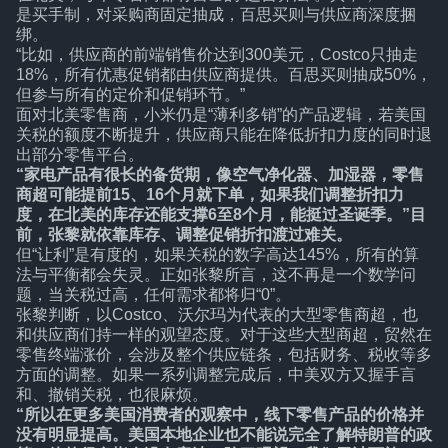
是买手制，对采购商固定抽成，百思买则与供应商深度捆
绑。
“比如，供应商的前端销售价达到300美元，Costco只抽走
18%，所有优惠促销都由供应商提供。百思买则抽成50%，
但参与所有的定价和促销环节。”
面对北美零售商，小米仍是“薄利多销”的产品逻辑，若美国
关税的额度不断提升，供应商只能在降低折扣力度的同时退
出部分零售平台。
“家电产品有很长的备货期，像空气净化器、加湿器，零售
商超可能提前15、16个月就下单，如果我们调整折扣力
度，在北美的库存还能支撑6至8个月，能挺过圣诞季。”目
前，张黎就依靠库存、调整促销折扣渡过难关。
但“让利”是有度的，如果关税的数字高达145%，所有的算
法与平衡都会失灵。正如张黎所言，这不再是一个数学问
题，当关税过高，任何需求都将归“0”。
张黎判断，以Costco、沃尔玛为代表的大型零售商超，也
和供应商们持一样的观望态度。对于这些大型商超，贸然在
零售终端涨价，会涉及整个供应链条，包括财务、税收等多
方面的调整。如果一系列调整完成后，中美双方又握手言
和、撤销关税，也很麻烦。
“所以在更多美国消费者的观察中，线下零售产品的价格并
没有明显提高。美国本地企业也不能说完全了解特朗普的政