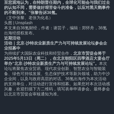
至悲观地认为，在特朗普任期内，全球化可能会与我们过去
的认知不同，需要做好艰苦奋斗的准备，以应对黑天鹅事件
的不断到来。”张黎告诉36氪。
（文中张黎、老张为化名）
头图 | Unsplash
本文来自
36氪财经
，作者：谢芸子，编辑：郑怀舟，36氪
出海经授权发布。
近期活动
活动｜北京-沙特农业新质生产力与可持续发展论坛参会企
业招募中
为持续扩大国际农业科技和经贸合作，
北京市贸促会将于
2025年5月13日（周二），在北京朝阳区四季酒店大宴会厅
举办“北京-沙特农业新质生产力与可持续发展论坛”。
本次
论坛将聚焦农业贸易、现代农业创新、智慧农业与智能装
备、绿色可持续发展、生态保护技术等新兴领域，助力中沙
企业间，以及与政府高层的对话。36氪出海作为本次活动
的支持单位，对活动进行宣传和招募。如果您对本次活动感
兴趣，欢迎扫描下方二维码，填写表单申请参会。最终参会
以北京市贸促会审核通知为准。