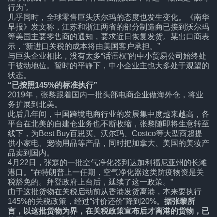
行为”。
几乎同时，全球零售巨头沃尔玛的态度也发生变化。《南华
早报》发文称，江苏和浙江两省的部分制造商已接到沃尔玛
等美国主要零售商的通知，要求近日恢复发货。某出口商表
示，“新进口关税的成本将由美国客户承担。”
与巨头企业相比，没有太多“话语权”的中小贸易公司始终处
于被动地位。暂时的平静下，中小企业主也大多处于观望的
状态。
“已按照145%的标准执行”
2019年，张黎跟着国内一批头部电商企业做海外仓，将业
务扩展到北美。
此后几年间，中国跨境电商行业的发展集中度越来越高，各
平台在北美的自建仓业务也不断收缩，张黎随即将生意转至
线下，为Best Buy百思买、沃尔玛、Costco等大型商超提
供小家电、宠物用品等产品，同时把加拿大、美国的美妆产
品卖到国内。
4月22日，张霖的一批空气净化器到达加利福尼亚州的长滩
港口。“在特朗普上一任期，空气净化器这类防疫物资是关
税豁免的。拜登政府上台后，延续了这一政策。”
由于这批货物在关税启动前从香港发货离港，本来要执行
145%的关税政策，经过“讨价还价”降到20%。
据张黎所
言，以这批货物为界，在关税政策宣布后才离港的货物，已