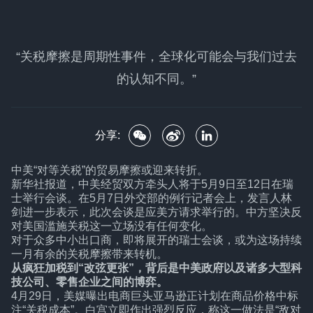
“关税摩擦是周期性事件，全球化可能会与我们过去
的认知不同。”
分享:
中美“对等关税”的贸易摩擦或迎来转折。
新华社报道，中美经贸双方牵头人将于5月9日至12日在瑞
士举行会谈。在5月7日外交部的例行记者会上，发言人林
剑进一步表示，此次会谈是应美方请求举行的。中方坚决反
对美国滥施关税这一立场没有任何变化。
对于众多中小出口商，即将展开的瑞士会谈，或为这场持续
一月有余的关税摩擦带来转机。
从疯狂加税到“改弦更张”，背后是中美政府以及诸多大型科
技公司、零售企业之间的博弈。
4月29日，美媒曝出电商巨头亚马逊正计划在商品价格中标
注“关税成本”。白宫立即作出强烈反应，称这一做法是“敌对