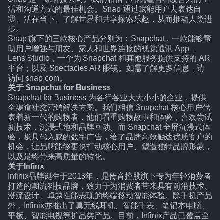
活和沟通方式的最佳机会。Snap 通过赋能用户去表达自
我、活在当下、了解世界和共享探索乐趣，从而推动人类进
步。
Snap 旗下的三款核心产品分别为：Snapchat，一款能够帮
助用户增强与朋友、家人和世界连接的视觉通讯 App；
Lens Studio，一个为 Snapchat 和其他服务提供支持的 AR
平台；以及 Spectacles AR 眼镜。如需了解更多信息，请
访问 snap.com。
关于 Snapchat for Business
Snapchat for Business 为各行各业大大小小的企业，提供
全渠道社交营销解决方案。我们相信 Snapchat 核心用户代
表着新一代的购物者，他们看重购物故事和体验，喜欢尝试
新技术，沉浸式地和品牌互动。而 Snapchat 全屏沉浸式体
验，极具代入感的数字广告，给了品牌高效触达优质客户的
机会，让品牌能够更快打动核心用户、塑造独特品牌形象，
以及最终带来高质量的转化。
关于Infinx
Infinix品牌诞生于2013年，是传音控股旗下专为年轻消费者
打造的潮流科技品牌，致力于为消费者带来具有前沿技术、
潮流设计、卓越性能表现的终端移动智能体验。除手机产品
外，Infinix亦推出了真无线耳机、智能手表、笔记本电脑、
平板、智能电视等扩品类产品。目前，Infinix产品已覆盖全