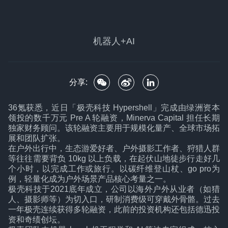
机器人+AI
分享:
36氪获悉，近日「极壳科技 Hypershell」完成由绿洲资本
领投的数千万元 Pre A 轮融资，Minerva Capital 担任长期
独家财务顾问。该轮融资主要用于规模化量产、全球市场拓
展和团队扩张。
在户外出行中，生态游爱好者、户外摄影工作者、狩猎人群
等往往需要背负 10kg 以上负载，在起伏山地徒步行走好几
个小时，以完成工作或旅行。以碳纤维登山杖、go pro为
例，轻量化成为户外场景产品核心考量之一。
极壳科技于2021底年成立，公司以海外户外从业者（如猎
人、摄影师等）为切入口，研制消费级可穿戴外骨骼。过去
一年极壳连续获得多轮融资，此前的投资机构还包括德迅投
资和奇绩创坛。