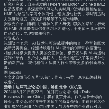
研究的突破，自主研发的 Hypershell Motion Engine (HME)
自适应系统，将深度学习算法与实时用户运动数据相结合。
HME 能够智能学习个体习惯，预测运动趋势，即时调适助
力强度与速度，实现多种场景下的精准辅助。
据极壳介绍，随着用户群体的扩大与使用频次的增加，极壳
的 HME 系统将借助强化学习不断进化，于更多应用场景中
自动迭代，展现智能兼容性。
投资观点：
绿洲资本表示：AI 技术与可穿戴硬件的融合，孕育着巨大
的新品类机会。绿洲持续看好 AI+ 硬件的创新和数据驱动，
相信其将极大提升人类的交互体验。极壳团队将 AI 与运动
控制相结合，从户外人群切入，创造性地定义了消费级外骨
骼的新产品，我们相信团队将为行业带来更多的创新与发
展。
图 |pexels
本文来自微信公众号“
36氪
” ，作者：韦雯，36氪出海经授
权发布。
活动｜
迪拜商业论坛中国，解锁出海中东机遇
2024年8月21日至22日，迪拜商业论坛中国（Dubai
Business Forum China）将在北京开幕。作为享誉全球的
峰会，本次论坛将迎来中国顶尖的商界领袖；由迪拜知名企
业组成的代表团也将访问中国，与诸多中国企业进行对话、