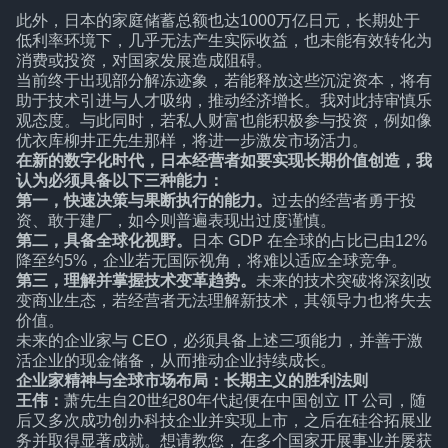
此外，日本的家庭储蓄总额也达1000万亿日元，长期处于
低利率环境下，几乎无法产生实际收益，也未能有效转化为
消费或投资，对国家发展造成阻碍。
当前终于出现部分解冻迹象，若能释放这些沉淀资本，将有
助于技术引进与人才吸纳，推动经济增长。我对此持审慎乐
观态度。与此同时，若私人财富也能积极参与投资，例如像
优衣库柳井正先生那样，将进一步激发市场活力。
在新的数字化时代，日本经营者如要实现长期价值创造，我
认为必须具备以下三种能力：
第一，快速决策与果断执行的能力。
过去的经营者勇于投
资、敢于建厂，如今则普遍表现出过度谨慎。
第二，具备全球化视野。
日本 GDP 在全球的占比已由12%
降至约5%，企业若无国际视角，将难以适应全球竞争。
第三，理解并掌握技术变革趋势。
未来的技术突破将深刻改
变商业生态，若经营者无法理解新技术，其领导力也将失去
价值。
未来的企业家与 CEO，必须具备上述三项能力，并善于激
活企业的现金储备，从而推动企业持续成长。
企业家精神与全球市场布局：长期主义的胜利法则
王伟：
萧先生自20世纪80年代起便在中国创立 IT 公司，随
后又多次成功创办科技企业并实现上市，之后在硅谷拓展业
务并取得显著成就。想请教您，在多个国家开展事业并屡获