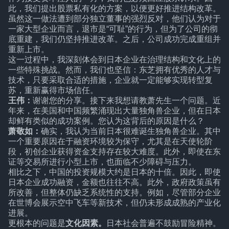
此，我们提出股票私有化的方案，以便更好推进结构改革。
虽然这一做法遭到部分独立董事的强烈反对，他们认为对于
一家大型企业而言，退市是“可耻”的行为，但为了公司的彻
底重建，我们仍坚持推进改革。之后，公司成功完成重组并
重新上市。
这一过程中，我深刻体会到日本企业在治理结构和文化上的
一些特殊挑战。然而，我们也坚信：东芝拥有优秀的人才与
技术，只要采取合适的措施，企业就一定能够实现转型复
苏，重新赢得市场信任。
王伟：
谢谢您的分享。接下来我想请教萧先生一个问题。近
年来，在美国和中国频繁涌现出大量独角兽企业，但在日本
却鲜有类似的成功案例。您认为这背后的原因是什么？
萧敬如：
确实，我认为当前日本很难诞生独角兽企业。其中
一个重要原因在于融资环境较为保守，尤其是在天使轮阶
段，初创企业获得资金支持存在较大难度。此外，即使在东
证等交易所进行小型上市，也面临不少障碍与压力。
相比之下，中国的投资规模大约是日本的十倍。因此，即使
日本企业成功融资，金额也往往不高。此外，政府政策虽有
所改善，但整体仍缺乏系统性的支持。例如，尽管部分企业
在世博会展示空中飞车等新技术，但仍未形成成熟的产业化
进展。
更根本的问题是
文化因素。
日本社会普遍不鼓励冒险精神。