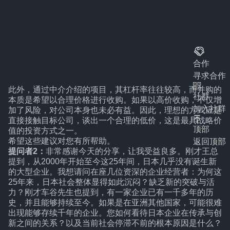
合作
寻求合作
此外，通过中介介绍的项目，其杠杆率往往较高，而并购的
社群
本质是希望以合理价格进行收购。如果以高价收购，不仅增
加入社群
加了风险，对公司本身也未必有益。因此，理想的方式应是
直接接触目标公司，谈出一个合理的低价，这是最具战略价
顶部
值的投资方式之一。
希望这些建议对您有所帮助。
返回顶部
提问者2：
非常感谢今天的分享，让我受益良多。刚才王总
提到，从2000年开始至今这25年间，日本几乎没有诞生新
的大型企业。我想请问在座几位资深的企业经营者：为何这
25年来，日本社会整体显得如此沉闷？缺乏新的突破与活
力？刚才车谷先生也提到，有一家企业已有一千多年的历
史，并且能够持续至今。如果是在亚洲其他国家，可能很难
出现能够存续千年的企业。您如何看待日本企业在传承与创
新之间的关系？以及当前社会停滞不前的根本原因是什么？