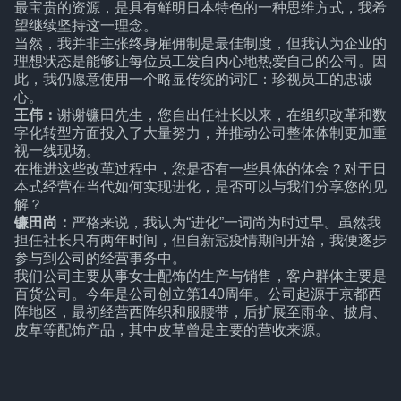
最宝贵的资源，是具有鲜明日本特色的一种思维方式，我希
望继续坚持这一理念。
当然，我并非主张终身雇佣制是最佳制度，但我认为企业的
理想状态是能够让每位员工发自内心地热爱自己的公司。因
此，我仍愿意使用一个略显传统的词汇：珍视员工的忠诚
心。
王伟：
谢谢镰田先生，您自出任社长以来，在组织改革和数
字化转型方面投入了大量努力，并推动公司整体体制更加重
视一线现场。
在推进这些改革过程中，您是否有一些具体的体会？对于日
本式经营在当代如何实现进化，是否可以与我们分享您的见
解？
镰田尚：
严格来说，我认为“进化”一词尚为时过早。虽然我
担任社长只有两年时间，但自新冠疫情期间开始，我便逐步
参与到公司的经营事务中。
我们公司主要从事女士配饰的生产与销售，客户群体主要是
百货公司。今年是公司创立第140周年。公司起源于京都西
阵地区，最初经营西阵织和服腰带，后扩展至雨伞、披肩、
皮草等配饰产品，其中皮草曾是主要的营收来源。