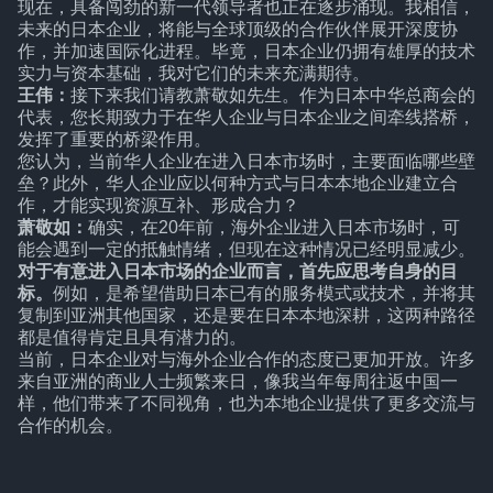
现在，具备闯劲的新一代领导者也正在逐步涌现。我相信，
未来的日本企业，将能与全球顶级的合作伙伴展开深度协
作，并加速国际化进程。毕竟，日本企业仍拥有雄厚的技术
实力与资本基础，我对它们的未来充满期待。
王伟：
接下来我们请教萧敬如先生。作为日本中华总商会的
代表，您长期致力于在华人企业与日本企业之间牵线搭桥，
发挥了重要的桥梁作用。
您认为，当前华人企业在进入日本市场时，主要面临哪些壁
垒？此外，华人企业应以何种方式与日本本地企业建立合
作，才能实现资源互补、形成合力？
萧敬如：
确实，在20年前，海外企业进入日本市场时，可
能会遇到一定的抵触情绪，但现在这种情况已经明显减少。
对于有意进入日本市场的企业而言，首先应思考自身的目
标。
例如，是希望借助日本已有的服务模式或技术，并将其
复制到亚洲其他国家，还是要在日本本地深耕，这两种路径
都是值得肯定且具有潜力的。
当前，日本企业对与海外企业合作的态度已更加开放。许多
来自亚洲的商业人士频繁来日，像我当年每周往返中国一
样，他们带来了不同视角，也为本地企业提供了更多交流与
合作的机会。