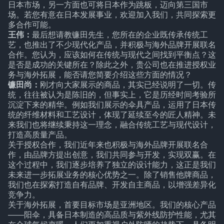
日本市场，另一方面也可将日本作为跳板，迈向第三国市
场。若您有意在日本发展事业，欢迎加入我们，共同探索更
多合作可能。
王伟：
最后想请教镰田先生，您所在的企业既传承传统工
艺，也推出了不少现代化产品，并积极与海外品牌开展联名
合作。您认为，应该如何在传统与现代之间找到平衡点？这
是否是成功的关键所在？除此之外，贵公司也在推进授权业
务与海外拓展，能否请您简要介绍这些方面的情况？
镰田尚：
刚才向大家展示的商品，其实已经说明了一切。传
统，往往被认为是陈旧的，但事实上，它是历经时间考验所
沉淀下来的精华。例如我们展示的伞具产品，运用了日本传
统的纤维材料和工艺设计，体现了延续至今的匠人精神。未
来我们也将继续秉持这一理念，融合传统工艺与现代设计，
打造高质量产品。
关于授权合作，我们近年来也积极与海外品牌开展联名合
作，由品牌方提出创意，我们共同参与开发，实现双赢。在
这个过程中，我们逐步培养了独立的设计能力，这正是我们
未来进一步拓展业务的核心优势之一。除了销售他牌商品，
我们也在探索打造自有品牌、开发自主商品，以增强差异化
竞争力。
关于海外拓展，首要目标市场是亚洲地区。我们的核心产品
——阳伞，具备日本制造的高品质与紫外线防护性能，尤其