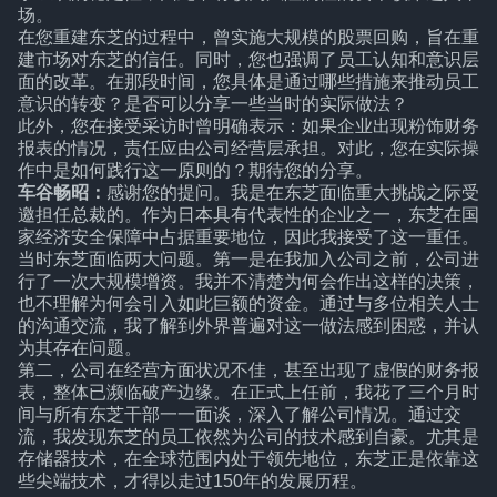
场。
在您重建东芝的过程中，曾实施大规模的股票回购，旨在重
建市场对东芝的信任。同时，您也强调了员工认知和意识层
面的改革。在那段时间，您具体是通过哪些措施来推动员工
意识的转变？是否可以分享一些当时的实际做法？
此外，您在接受采访时曾明确表示：如果企业出现粉饰财务
报表的情况，责任应由公司经营层承担。对此，您在实际操
作中是如何践行这一原则的？期待您的分享。
车谷畅昭：
感谢您的提问。我是在东芝面临重大挑战之际受
邀担任总裁的。作为日本具有代表性的企业之一，东芝在国
家经济安全保障中占据重要地位，因此我接受了这一重任。
当时东芝面临两大问题。第一是在我加入公司之前，公司进
行了一次大规模增资。我并不清楚为何会作出这样的决策，
也不理解为何会引入如此巨额的资金。通过与多位相关人士
的沟通交流，我了解到外界普遍对这一做法感到困惑，并认
为其存在问题。
第二，公司在经营方面状况不佳，甚至出现了虚假的财务报
表，整体已濒临破产边缘。在正式上任前，我花了三个月时
间与所有东芝干部一一面谈，深入了解公司情况。通过交
流，我发现东芝的员工依然为公司的技术感到自豪。尤其是
存储器技术，在全球范围内处于领先地位，东芝正是依靠这
些尖端技术，才得以走过150年的发展历程。