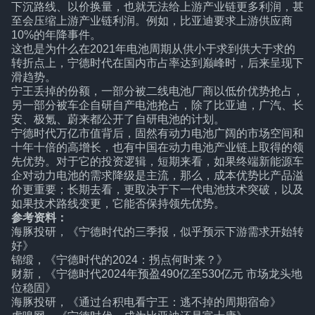
下沉路线、以价换量，也就无法给上游产业链更多利润，甚
至会压缩上游产业链利润。例如，比亚迪要求上游供应商
10%的年降事件。
这也是为什么在2021年电池周期从供小于求到供大于求的
转折点上，宁德时代在国内市占率达到巅峰时，后来呈现下
滑趋势。
宁王丢掉的份额，一部分被二线电池厂商以低价优势抢占，
另一部分被车企自研自产电池抢占，除了比亚迪，广汽、长
安、极氪、蔚来都公开了自研电池的计划。
宁德时代万亿市值背后，固然有动力电池广阔的市场空间和
十年十倍的高增长，也有中国在动力电池产业链上取得的领
先优势。对于它的投资逻辑，短期来看，如果终端新能源车
企对动力电池的需求降级是主流，那么，成本优势比产品溢
价更重要；长期去看，更取决于下一代电池技术突破，以及
如果技术路线变更，它能否保持领先优势。
参考资料：
海豚投研，《宁德时代的三季报，似乎预示下游需求开始转
好》
锦缎，《宁德时代的2024：拐点何时来？》
财新，《宁德时代2024年预盈490亿至530亿元 市场龙头地
位稳固》
海豚投研，《通过台积电看宁王：逃不掉的周期宿命》