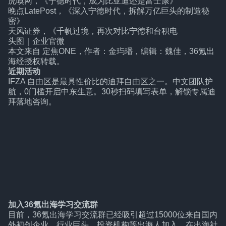
虎嗅网，《宁德时代，成为比亚迪还是富士康》
晚点LatePost，《深入宁德时代，拆解万亿巨头的制造秘
密》
天风证券，《千帆过境，再次对比宁德和台积电
头图｜企业官微
本文来自
定焦ONE
，作者：金玙璠，编辑：魏佳，36氪出
海经授权转载。
近期活动
IFZA 自由区是最具性价比的迪拜自由区之一。中文团队护
航，0门槛开启中东生意。30秒扫码填写表单，解锁专属迪
拜落地咨询。
加入36氪出海学习交流群
目前，36氪出海学习交流群已经吸引超过15000位来自国内
外初创企业、行业巨头、投资机构等出海人加入。在出海社