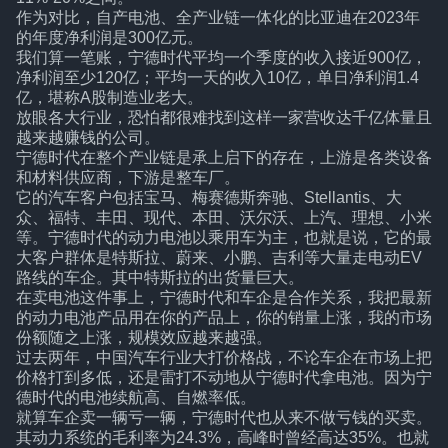
作为对比，自产电池、全产业链一体化的比亚迪在2023年
的年度净利润是300亿元。
我们算一笔账，宁德时代平均一个季度的收入接近900亿，
净利润至少120亿；平均一天的收入10亿，单日净利润1.4
亿，堪称A股制造业老大。
放眼各大行业，恐怕都很难找到这样一家营收达千亿体量且
越来越赚钱的公司。
宁德时代在整个产业链是承上启下的存在，上游是各类设备
和材料供应商，下游是整车厂。
它的汽车客户包括宝马、梅赛德斯奔驰、Stellantis、大
众、福特、丰田、现代、本田、沃尔沃、上汽、理想、小米
等。宁德时代的动力电池以乘用车为主，也就是说，它的最
大客户群体是特斯拉、蔚来、小鹏、吉利等大量走电动EV
路线的车企。其中特斯拉的出货量巨大。
在卖电池这件事上，宁德时代和车企是合作关系，我把最新
的动力电池产品用在你的产品上，你的销量上涨，我的市场
份额随之上涨，规模效应越来越强。
过去两年，中国汽车行业大打价格战，不论车企在市场上把
价格打到多低，还是雷打不动地从宁德时代拿电池。因为宁
德时代的电池续航高、自燃率低。
就算车企卖一辆亏一辆，宁德时代也从来不做亏钱的买卖。
其动力系统的毛利率为24.3%，高峰时曾经高达35%。也就