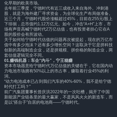
化早期的欧美市场。
去年前三季度，宁德时代有近三成收入来自海外。冲刺港
股，就是为海外建厂寻求资金，为全球化生产布局做准备。
近三个月，宁德时代股价涨幅超过45%，目前在255元/股上
下徘徊，总市值约1.12万亿元。如今，冲击“A+H”上市，市
场有声音高喊宁德时代2万亿估值，也有投资者担心它在A
股的股价会有所波动。
关于如何给宁德时代估值的问题再次被提起，现在的万亿市
值中有多少泡沫？还有多少增长空间？这取决于它是拼科技
创新的高端制造企业，还是拼规模、拼价格的制造企业，两
套估值逻辑完全不同。
01.赚钱机器：车企“内斗”，宁王稳赚
资本市场愿意给宁德时代万亿估值的关键在于，它在国内动
力电池市场拥有50%以上的市占率，赚取着行业45%的利
润。
“动力电池成本已占到我们汽车的40%-60%，我不是给宁德
时代打工吗？”
前广汽集团董事长曾庆洪2022年的一次吐槽，揭开了中国
新能源产业链条里的最大赢家，不是风风火火的新造车，而
是以“搭台子”自居的电池商——宁德时代。