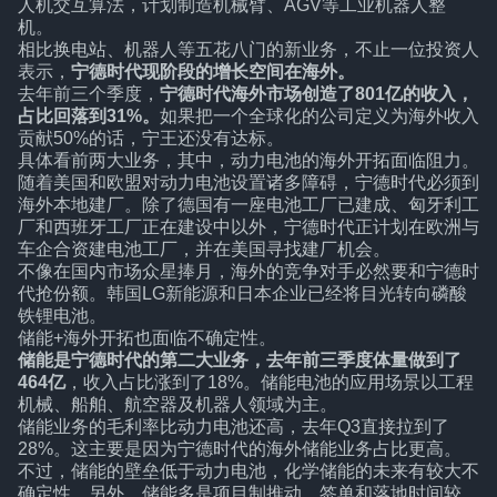
人机交互算法，计划制造机械臂、AGV等工业机器人整
机。
相比换电站、机器人等五花八门的新业务，不止一位投资人
表示，
宁德时代现阶段的增长空间在海外。
去年前三个季度，
宁德时代海外市场创造了801亿的收入，
占比回落到31%。
如果把一个全球化的公司定义为海外收入
贡献50%的话，宁王还没有达标。
具体看前两大业务，其中，动力电池的海外开拓面临阻力。
随着美国和欧盟对动力电池设置诸多障碍，宁德时代必须到
海外本地建厂。除了德国有一座电池工厂已建成、匈牙利工
厂和西班牙工厂正在建设中以外，宁德时代正计划在欧洲与
车企合资建电池工厂，并在美国寻找建厂机会。
不像在国内市场众星捧月，海外的竞争对手必然要和宁德时
代抢份额。韩国LG新能源和日本企业已经将目光转向磷酸
铁锂电池。
储能+海外开拓也面临不确定性。
储能是宁德时代的第二大业务，去年前三季度体量做到了
464亿
，收入占比涨到了18%。储能电池的应用场景以工程
机械、船舶、航空器及机器人领域为主。
储能业务的毛利率比动力电池还高，去年Q3直接拉到了
28%。这主要是因为宁德时代的海外储能业务占比更高。
不过，储能的壁垒低于动力电池，化学储能的未来有较大不
确定性，另外，储能多是项目制推动，签单和落地时间较