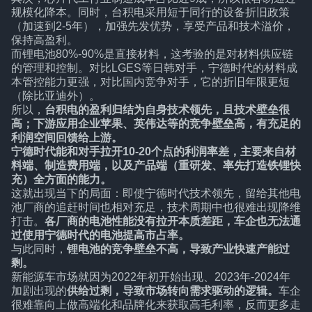
规模化降本。同时，台积电采用短于同行的设备折旧政策
（加速到2-5年），加强先发优势，享受产品和技术溢价，
保持高盈利。
而锂电池80%-90%是直接材料，这考验的是对材料供应链
的管理和控制。对比LGES等日韩对手，宁德时代的材料成
本管控能力更强，对比国内竞争对手，它的折旧年限更短
（除比亚迪外）。
所以，
台积电的盈利归结为自身技术领先，且技术壁垒很
高；下游应用企业苹果、英伟达等的竞争壁垒高，有充足的
利润空间回馈给上游。
宁德时代能和对手拉开10-20个点的利润率差，主要来自材
料端、制造费用端，以及产品端（重研发、率先打造铁锂快
充）全方面的能力。
这就出现当下的局面：即使宁德时代技术领先，留给其他电
池厂商的追赶时间也相对充足，技术周期中也很难出现降维
打击。
各厂商的电池性能没有拉开本质差距，车企也无法通
过使用宁德时代的电池提高市占率。
与此同时，
锂电池的竞争壁垒不高，导致产业快速产能过
剩。
新能源车市场就因为2022年初开始出现、2023年-2024年
加剧出现的
供给过剩，导致市场转向需求驱动的逻辑。
车企
很难靠向上做高端化和品牌化来获取高毛利率，反而更多走