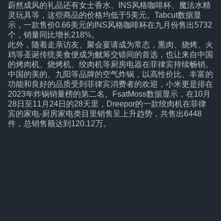
蔚然成风的礼品还有女士香水、INS风格咖啡杯、魔法水精
灵玩具等，这些商品的价格均低于5美元。Tabcut数据显
示，一款售价0.66美元的INS风格咖啡杯在九月份售出5732
个，销量同比增长218%。
此外，随着走亲访友、聚会宴请成为常态，熏肉、烧烤、火
鸡等圣诞传统美食便成为觥筹交错间的首选，也让来自中国
的烤肉机、烧烤机、绞肉机等厨房电器在菲律宾持续畅销。
中国的美的、九阳等品牌的空气炸锅，以高性价比、丰富的
功能和良好的品质受到菲律宾消费者的欢迎，小米更是排在
2023年炸锅销量榜的第二名。FsatMoss数据显示，在10月
28日至11月24日的28天里，Dreepor的一款绞肉机在菲律
宾的家电-厨房家电类目里销售呈上升趋势，共售出6448
件，总销售额达到120.12万。