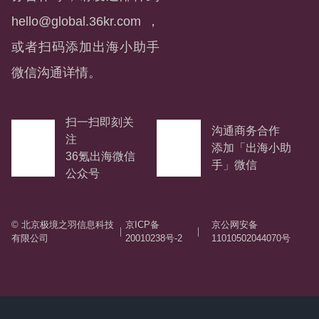
hello@global.36kr.com
，
或者扫码添加出海小助手
微信沟通详情。
扫一扫即刻关
沟通商务合作
注
添加「出海小助
36氪出海微信
手」微信
公众号
© 北京极境之羽信息科技
京ICP备
京公网安备
｜
｜
有限公司
20010238号-2
11010502044070号