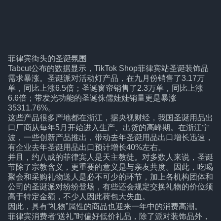
菲律宾街头的圣诞氛围
Tabcut公布的数据显示，TikTok Shop菲律宾站圣诞装饰品
需求暴涨。圣诞派对活动灯产品，在九月份销售了3.17万
单，同比上涨6.5倍；圣诞窗帘销售了2.3万单，同比上涨
6.6倍；带发光功能的圣诞侏儒娃娃销量更是暴涨
35311.76%。
这些产品很多产地都在浙江，据央视财经，我国圣诞用品出
口厂商从每年5月开始进入生产、出货的高峰期。在浙江宁
波，一些创新产品推出，带动去年圣诞用品出口增长迅速，
有企业去年圣诞用品出口预计增长40%左右。
并且，约八成的菲律宾人是天主教徒。对多数人来说，圣诞
节除了宗教含义，更重要的意义是与亲友共度。因此，吃喝
聚会和采购礼物送人是必不可少的环节，加上各机构团体和
公司的圣诞派对纷纷登场，有些还会规定交换礼物的价位须
高于特定金额，不少人因此荷包大失血。
因此，具有“礼物”属性的商品也迎来一年中的消费高潮。
菲律宾消费者“送礼”时偏好低价礼品，除了派对装饰品外，