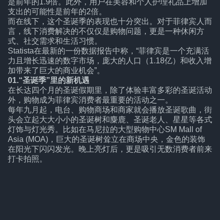
是前年的1.9倍。此外，用户在美容和个人护理礼品上增加
支出的可能性是前年的2倍。
而在线下，这个圣诞季的表现也十分突出。对于菲律宾人而
言，线下消费解决的不仅仅是购物问题，更是一种休闲方
式、社交需求和生活习惯。
Statista在最新的一份数据报告中称，“菲律宾是一个充满活
力且增长迅速的数字市场，庞大的人口（1.18亿）和收入增
加带来了巨大的商业机会”。
01.“圣诞季”里的新机遇
在长达四个月的圣诞假期里，除了体验丰富多彩的圣诞活动
外，购物成为菲律宾消费者最重要的活动之一。
每年九月起，电台、购物商场和商家就会播放圣诞歌曲，街
头会立起大大小小的圣诞树和麋鹿、圣诞老人、星星等各式
灯饰与灯光秀。比如在马尼拉的大型购物中心SM Mall of
Asia (MOA)，巨大的圣诞树耸立在商场中央，金色的装饰
在阳光下闪闪发光。晚上亮灯后，更是吸引无数消费者前来
打卡拍照。