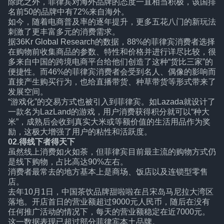
除此之外，菲律宾对海外品牌的态度一直相当积极，该国排
名前50的品牌中有72%来自海外。
如今，随着电商普及率的逐年提升，更多五花八门的新玩法
刺激了更丰富多元的消费需求。
据36Kr Global Research的数据，88%的菲律宾消费者选择
在购物前收集商品的参数、特性和价格并进行详尽比较，很
多来自中国的跨境电商平台给他们创造了这种“货比三家”的
便捷性。而46%的菲律宾消费者会受到名人、偶像的影响而
直接产生购买行为，也给直播带货、种草带货等形式带来了
发展空间。
“游戏化”的交易方式也被引入到菲律宾。如Lazada就设计了
一款名为LazLand的游戏，用户消费获得积分就可以“种大
米”，成熟后会收到真实大米或等额价值的生活用品作为奖
励，这极大增强了用户的粘性和活跃度。
02.得线下者得天下
虽然线上消费如火如荼，但菲律宾目前最主流的购物方式仍
是线下购物，占比高达90%左右。
消费者最常去的地方基本上是商场、饭店以及连锁型零售
店。
去年10月1日，中国茶饮品牌甜啦啦在吕宋岛马尼拉大湾区
落地。开店首日的营业额超过9000元人民币，随后在没有
任何推广活动的情况下，每天的营业额稳定在近7000元。
这一数据表现已超过部分菲律宾本土品牌。