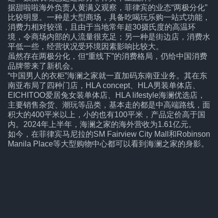
据甜啦啦海外负责人黄满义观察，菲律宾的业态“两极分化”
比较明显。一种是大型商场，具备吃喝玩乐购一站式功能，
消费力相对较强，且由于当地常年超30摄氏度的高温环
境，令商场内部的人流量很充足；另一种是街边店，消费水
平低一些，经营状况受环境因素影响比较大。
虽然存在两极分化，但“重线下”的消费格局，仍给中国消费
品牌带来了新机会。
“中国男人的衣柜”海澜之家就一直加码东南亚业务。其在东
南亚布局了四种门店，HLA concept、HLA男装单体店、
EICHITOO爱居兔女装单体店、HLA lifestyle海澜优选店，
主要销售杂货、潮玩等品类，基本走的都是中高端路线，面
积大的400平米以上，小的也有100平米，产品定价高于国
内。2024年上半年，海澜之家的海外营收为1.61亿元。
如今，在菲律宾马尼拉的SM Fairview City Mall和Robinson
Manila Place等大型购物中心都可以看到海澜之家的身影。