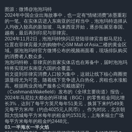
图源：微博@泡泡玛特
2024年中国企业出海故事中，也一定有“情绪消费”浓墨重彩
的一笔。在实体店进入东南亚的过程当中，泡泡玛特选择从
人均收入较高的新加坡、马来西亚开始，逐步拓展至泰国、
越南，最后再到印尼与菲律宾。
2024年11月2日，泡泡玛特快闪店登陆菲律宾首都马尼拉，
位置在菲律宾最大的购物中心SM Mall of Asia二楼的黄金区
域。据泡泡玛特官方微博公布的视频画面看，现场排队购买
的消费者人数众多。
泡泡玛特称，菲律宾的首家实体店也在筹备中，届时泡泡玛
特将实现对东南亚六国的全覆盖。
前文提到菲律宾消费人口较为集中，这就让线下核心商圈资
源显得尤为可贵。随着线下竞争进入白热化，房租也水涨船
高。根据商业房地产服务公司戴德梁行
（Cushman&Wakefield）发布的《全球主要街道》报告，
2024年马尼拉大都会的环球城（BGC）的零售租金同比增
长3%，达到了每平方英尺每年51美元，换算下来约549美
元每平方米/年（约合4025元人民币）。作为对比，北京朝
阳大悦城每平方米每年的租金约1531元，上海来福士广场
每平方米每年的租金约2448元。
03.一半海水一半火焰