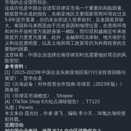
市场的企业望而却步。
这或许也是中国企业进军菲律宾市场一个重要的风险因素。
根据普华永道的报告，东南亚地区主要国家营商环境在过去
5-8年提升显著，但仍未全部进入世界前列，且各国差异较
大。泰国和马来西亚由于历史原因和地理位置，在营商环境
和对外开放程度方面跻身第一梯队，而印尼和越南近年来政
策提升力度更为显著。此外，金融和司法体制、地方保护主
义和信息透明度，以及土地和用工政策等仍为外商投资的主
要制约因素。
这意味着，中国企业选择出海菲律宾时也需要做好背后的风
险管控。
参考资料：
[1]《2015-2023年中国企业东南亚地区医疗行业投资回顾与
展望》，普华永道
[2]《出海必备：对外投资合作指南-菲律宾（2023年版）》
商务部
[3]《菲律宾市场概览》，Shopee
[4]《TikTok Shop 8大站点调研报告》，TT123
头图｜Pexels
本文来自
霞光社
，作者 唐飞，编辑 李小天，36氪出海经授
权转载。
近期活动
对中国企业来说，迪拜 IFZA 自由区优势何在？