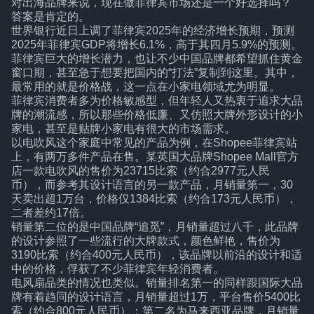
对出海品牌来说，现在做菲律宾市场还是一个好选择吗？
答案是肯定的。
世界银行近日上调了菲律宾2025年的经济增长预期，预测
2025年菲律宾GDP将增长6.1%，高于其四月5.9%的预测。
菲律宾巨大的增长潜力，也让不少中国品牌都希望抓住黄金
窗口期，甚至急于想要把国内的“打法”复制到这里。其中，
最常用的就是价格战，这一点在小家电领域尤为明显。
菲律宾消费者多为价格敏感型，但年轻人又热衷于追求大品
牌的潮流感，所以那些价格低廉、又仿照大牌外形设计的小
家电，甚至是贴牌小家电有很大的市场需求。
以电吹风这个家庭中常见的产品为例，在Shopee菲律宾站
上，有两万多件产品在售。某英国大品牌Shopee Mall官方
店一款电吹风的售价为23715比索（约合2977元人民
币），而参考其设计语言的另一款产品，月销量第一，30
天卖出超1万台，价格仅1384比索（约合173元人民币），
二者差约17倍。
销量第二位的是中国品牌“追觅”，月销量超过八千，此品牌
的设计参照了一些流行的大牌款式，颜色鲜艳，售价为
3190比索（约合400元人民币），该品牌以前沿的设计和适
中的价格，俘获了不少菲律宾年轻消费者。
电风扇品类的情况也类似。销量排名第一的同样跟国际大品
牌有着趋同的设计语言，月销量超过1万，平台售价5400比
索（约合800元人民币）；第二名为马来西亚品牌，月销量