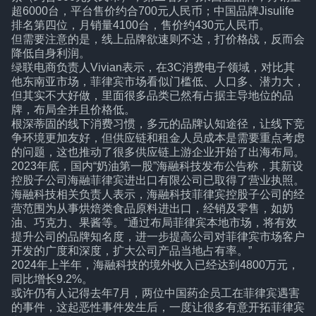
超6000台，平台售价约合700元人民币；中国品牌Jisulife
排名第四位，月销量4100台，售价约430元人民币。
但需要注意的是，线上品牌欲速则不达，打价格战，反而会
降低自身利润。
绿联电商负责人Vivian表示，在3C消费电子领域，对比其
他东南亚市场，菲律宾市场看似门槛低、人口多、潜力大，
但其实不大好做，里面很多品类已然有占据主导地位的品
牌，布局全并且价格低。
根深蒂固的线下消费习惯，多元的品牌认知途径，让线下竞
争环境更加友好，但供应链和租金人员成本是需要重点考虑
的问题，这也推动了很多供应链上游企业开始了出海布局。
2023年底，国内“奶油第一股”海融科技发布公告称，其新设
控股子公司海融菲律宾进出口有限公司已取得了营业执照。
海融科技相关负责人表示，海融科技菲律宾控股子公司的经
营范围为从事烘焙类食品原料进出口，经销及零售，如奶
油、巧克力、果酱等。“通过布局菲律宾本地市场，将有效
提升公司的品牌知名度，进一步提高公司对菲律宾市场客户
开发的广度和深度，扩大公司产品当地占有率。”
2024年上半年，海融科技的境外收入已经达到4800万元，
同比增长9.2%。
或许仍有人记得去年7月，两位中国药企员工在菲律宾遇害
的事件，这起恶性事件发生后，一度让很多有意开拓菲律宾