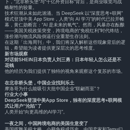
下，“北非桥头堡”与“千亿外资目标”背后，是商业嗅觉与战
略耐性的较量。
技术狂潮从未如此汹涌。当 DeepSeek 以“深度思考+联网”
模式登顶中美 App Store，人类“向 AI 学习”的时代已拉开帷
幕，黄仁勋断言：“AI 是未来的氧气”。然而，风暴亦在酝酿
——美国关税政策突变，跨境电商的“免税红利”时代终结，
涨价潮与物流风险倒逼行业重塑生存法则。
在这期「出海周刊」中，我们将深入解析这些现象背后的逻
辑，希望能为读者提供更深层次的思考维度。
新市场观察
对话前SHEIN日本负责人刘三勇：日本年轻人怎么还是不
花钱
他的经历为我们提供了独特的视角来观察这个复苏的市场。
在北非桥头堡，中国企业找到乐土
摩洛哥为什么能吸引大批中国企业“联翩而至”？
行业大小事
DeepSeek登顶中美App Store，独有的深度思考+联网模
式让用户“沦陷”了
人类开始“向更高维的AI学习”。
一夜之间，中国跨境电商的美国生意变了
美国挥舞关税大棒，小额免税成历史，中国卖家和Temu们