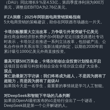
（DAU）同比增长9 %至4.53亿，第四季度净利润为900万
美元，调整后EBITDA为2.76亿美元。
IFZA洞察：2025年阿联酋电商营销策略指南
5大电商营销的策略建议，助你在阿联酋市场趟出一片天。
卡塔尔酝酿重大立法改革，力争吸引外资突破千亿美元
新任商业和经济部长费萨尔•阿勒萨尼近日接受路透社专访
时表示，卡塔尔正在推进一系列立法改革，包括破产法、公
私合作伙伴关系法等三项新法规的制定，以期在2030年前
累计吸引1000亿美元外商直接投资。
最高可获500万美金，卡塔尔初创企业投资计划报名开启
该项目旨在吸引科技初创企业在卡塔尔设立或扩大业务。
观点
黄仁勋最新万字访谈：我们终将成为超人，不是因为拥有了
超能力，而是因为拥有了超级AI
如果我今天是一名学生，最重要的事情就是学习人工智能。
对DeepSeek和智能下半场的几条判断
如果说OpenAI最初发布的o1是给行业出了一个谜语，
DeepSeek就是第一个公开解谜的人。