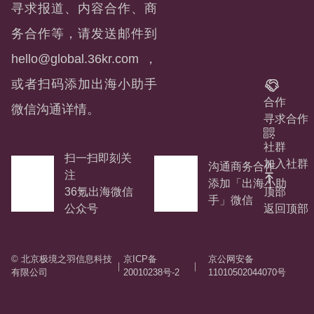
寻求报道、内容合作、商
务合作等，请发送邮件到
hello@global.36kr.com
，
或者扫码添加出海小助手
合作
微信沟通详情。
寻求合作
社群
扫一扫即刻关
加入社群
沟通商务合作
注
添加「出海小助
顶部
36氪出海微信
手」微信
返回顶部
公众号
© 北京极境之羽信息科技
京ICP备
京公网安备
｜
｜
有限公司
20010238号-2
11010502044070号