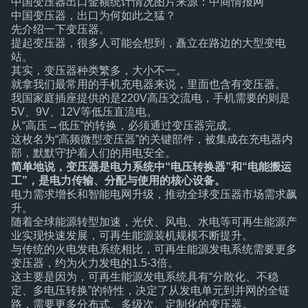
中国变压器出口金额统计情况图片来源：中商情报网
中国变压器，出口为何如此之猛？
先介绍一下变压器。
提起变压器，很多人可能会想到，矗立在路边的大型变电
站。
其实，变压器种类繁多，大小不一。
就拿我们最常用的手机充电器来说，里面也含有变压器。
我国家庭插座提供的是220V高压交流电，手机需要的则是
5V、9V、12V等低压直流电。
从“高压→低压”的转换，必须通过变压器完成。
这枚名为“高频微型变压器”的关键部件，被集成在充电器内
部，默默守护着人们的用电安全。
简单地说，变压器是电力系统中“电压转换器”和“电能搬运
工”，是电力传输、分配与使用的核心设备。
电力需求增长和智能电网升级，推动全球变压器市场需求飙
升。
随着全球能源转型加速，光伏、风电、水电等可再生能源产
业实现快速发展，可再生能源装机规模不断提升。
与传统的火电发电系统相比，可再生能源发电系统需要更多
变压器，约为火力发电的1.5-3倍。
这主要是因为，可再生能源发电系统具有“分散化、不稳
定、多电压转换”的特性，决定了从发电单元到并网的全链
路，需要更多分布式、多级次、定制化的变压器。