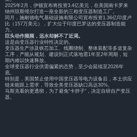
2025年2月，伊顿宣布将投资3.4亿美元，在美国南卡罗来
纳州琼斯维尔打造一座全新的三相变压器制造工厂。
同月，施耐德电气基础设施有限公司宣布投资1.36亿印度卢
比（157万美元），扩大位于印度巴罗达的变压器制造能
力。
巨头动作频频，远水却解不了近渴。
这是由变压器行业特性决定的。
变压器生产涉及铁芯加工、线圈绕制、整体装配等多道复杂
工序，产能从规划、建设到正式落地需1年至2年周期，短
期内难以快速释放。
全球变压器行业供需偏紧的态势，至少会延续至2026年
底。
特别是，美国禁止使用中国变压器等电力设备后，本土供应
链未能跟上需求，导致全美变压器缺口高达30%。
马斯克看的更透彻，为了避免“卡脖子”，决定自研自产变压
器。