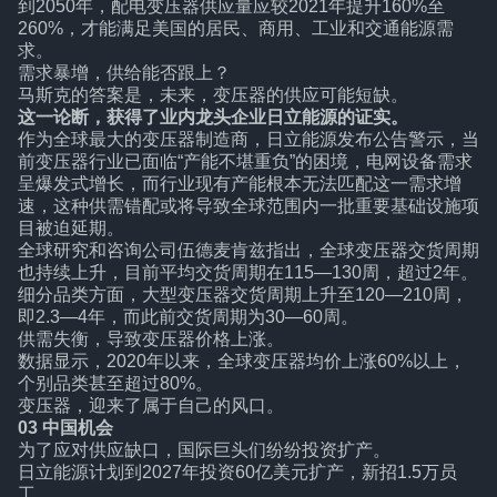
到2050年，配电变压器供应量应较2021年提升160%至
260%，才能满足美国的居民、商用、工业和交通能源需
求。
需求暴增，供给能否跟上？
马斯克的答案是，未来，变压器的供应可能短缺。
这一论断，获得了业内龙头企业日立能源的证实。
作为全球最大的变压器制造商，日立能源发布公告警示，当
前变压器行业已面临“产能不堪重负”的困境，电网设备需求
呈爆发式增长，而行业现有产能根本无法匹配这一需求增
速，这种供需错配或将导致全球范围内一批重要基础设施项
目被迫延期。
全球研究和咨询公司伍德麦肯兹指出，全球变压器交货周期
也持续上升，目前平均交货周期在115—130周，超过2年。
细分品类方面，大型变压器交货周期上升至120—210周，
即2.3—4年，而此前交货周期为30—60周。
供需失衡，导致变压器价格上涨。
数据显示，2020年以来，全球变压器均价上涨60%以上，
个别品类甚至超过80%。
变压器，迎来了属于自己的风口。
03 中国机会
为了应对供应缺口，国际巨头们纷纷投资扩产。
日立能源计划到2027年投资60亿美元扩产，新招1.5万员
工。