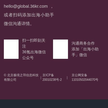
hello@global.36kr.com
，
或者扫码添加出海小助手
微信沟通详情。
扫一扫即刻关
沟通商务合作
注
添加「出海小助
36氪出海微信
手」微信
公众号
© 北京极境之羽信息科技
京ICP备
京公网安备
｜
｜
有限公司
20010238号-2
11010502044070号