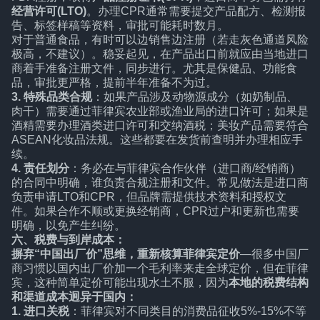
经营许可(LTO)
。办理CPR通常需要提交产品配方、检测报
告、标签样稿等资料，审批可能耗时数月。
对于普通食品，有时可以边销售边注册（若走灰色通道风险
极高，不建议）。稳妥起见，在产品出口前就应由当地进口
商着手准备注册文件，同步进行。尤其是保健品、功能食
品，审批更严格，提前半年准备不为过。
3. 特殊品类合规
：如果产品涉及动物源成分（如奶制品、
肉干）需要通过菲律宾农业部或渔业局的进口许可；如果是
酒精需要办理酒类进口许可和交纳酒税；美妆产品需要符合
ASEAN化妆品法规。这些都要在发货前查明并办理相应手
续。
4. 责任划分
：务必在与菲律宾合作伙伴（进口商/经销商）
的合同中明确，谁负责合规注册和文件。常见做法是进口商
负责申请LTO和CPR，但品牌需提供技术资料和授权文
件。如果合作不顺或更换经销商，CPR过户和更新也需要
明确，以免产生纠纷。
六、税费与到岸成本：
摒弃“中国出厂价”思维，重新核算菲律宾定价
—很多中国厂
商习惯以国内出厂价加一个毛利率来走全球定价，但在菲律
宾，这种简单定价可能出现水土不服，因为
本地的税费结构
和渠道成本迥异于国内：
1. 进口关税
：菲律宾对不同类目的消费品征收5%-15%不等