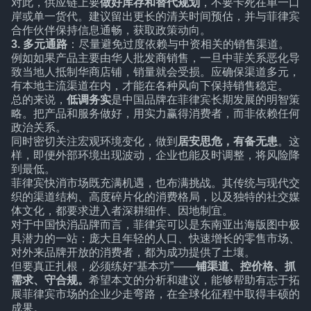
对此，供应链上要
做好库存和替代规划
，不要卡死在单一口
岸或单一货代。建议留出更长的清关时间预估，并与菲律宾
合作伙伴保持信息通畅，获取政策动向。
3. 多元通路
：尽量避免过度依赖与中资相关的销售渠道。
例如如果产品主要由华人批发商销售，一旦中菲关系恶化导
致当地人抵制华商店铺，销量就会受损。应确保渠道多元，
有本地主流渠道在内，才能在各种风向下保持销售稳定。
总的来说，
低调务实
是中国品牌在菲律宾长期发展的明智策
略。把产品和服务做好，用实力赢得消费者，而非依赖任何
政治关系。
同时密切关注宏观环境变化，做到
居安思危，有备无患
。这
样，即便外部环境出现波动，企业也能及时调整，将风险降
到最低。
菲律宾快消市场既充满机遇，也布满挑战。其传统与现代交
织的渠道结构、高度碎片化的消费格局，以及独特的社交媒
体文化，都要求进入者深耕细作、因地制宜。
对于中国快消品牌而言，菲律宾可以是东南亚出海版图中极
具潜力的一站：庞大且年轻的人口、快速增长的零售市场、
对外来品牌开放的消费者，都为成功提供了土壤。
但要真正扎根，必须练好“基本功”——
铺渠道、控价格、抓
需求、守合规。
希望本文的分析和建议，能够帮助有志于拓
展菲律宾市场的企业少走弯路，在全球化征程中取得丰硕的
成果。