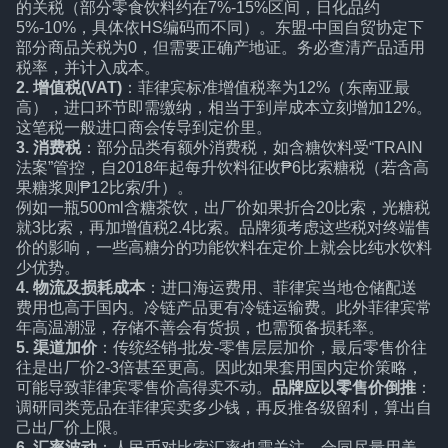
的关税（部分零食饮料约在7%-15%区间，日化品约
5%-10%，具体依HS编码而不同）。东盟-中国自贸协定下
部分商品关税为0，但需要正确产地证。务必查清产品适用
税率，并计入成本。
2. 增值税(VAT)
：菲律宾标准增值税率为12%（东南亚最
高），进口环节即需缴纳，相当于到岸成本立刻增加12%。
这笔税一般进口商会传导到定价里。
3. 消费税
：部分品类有额外消费税，如含糖饮料受“TRAIN
法案”管控，自2018年起每升饮料征收₱6比索糖税（若含高
果糖浆则₱12比索/升）。
例如一瓶500ml含糖茶饮，出厂价如果折合20比索，光糖税
就3比索，再加增值税2.4比索。品牌须考虑这些税对终端售
价的影响，一些高糖分的功能饮料在定价上就会比纯水饮料
少优势。
4. 物流及损耗成本
：进口海运费用、菲律宾当地仓储配送
费用也高于国内。冷链产品更有冷链运输费。此外菲律宾常
年高温潮湿，存储不善会有货损，也需预备损耗率。
5. 渠道加价
：传统经销-批发-零售层层加价，最后零售价往
往是出厂价2-3倍甚至更高。因此如果套用国内定价策略，
可能导致菲律宾零售价高得卖不动。
品牌应以零售价倒推
：
调研同类竞品在菲律宾卖多少钱，再反推各级留利，算出自
己出厂价上限。
6. 汇率波动
：人民币对比索汇率也需关注，合同尽量用美