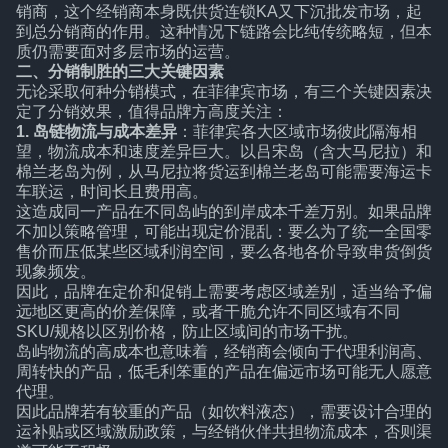
销商，这个经销商本身既供货连锁KA又下沉批发市场，起
到总分销商的作用。这种情况下链路会比纯传统略短，但本
质仍需要面对多层市场的运营。
二、分销制胜的三大关键因素
无论采取何种分销模式，在菲律宾市场，有三个关键因素决
定了分销效果，值得品牌方高度关注：
1. 岛链物流与成本差异
：菲律宾各大区域市场彼此隔海相
望，物流成本和速度差异巨大。以吕宋岛（含大马尼拉）和
棉兰老岛为例，从马尼拉将货运到棉兰老岛可能需要海运卡
车联运，时间长且费用高。
这造成同一产品在不同岛屿的到岸成本千差万别。如果品牌
不加以策略管理，可能出现定价混乱：要么为了统一全国零
售价而压低某些区域利润空间，要么各地各价导致串货倒货
现象频发。
因此，品牌在定价和促销上需要考虑区域差别，适当给予偏
远地区更高的价差保障，或者干脆允许不同区域有不同
SKU/规格以区别价格，防止区域间的市场干扰。
岛屿物流的高成本也意味着，经销商会倾向于代理利润高、
周转快的产品，低毛利笨重的产品在偏远市场可能无人愿意
代理。
因此品牌若有较重的产品（如饮料液态），需要设计合理的
运补贴或区域激励政策，与经销伙伴共担物流成本，否则渠