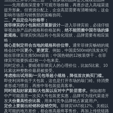
——先用通路深度拿下可观市场份额，再逐步进入高端渠道
提升形象。但资源分配上，企业高层需要有清晰倾向，这会
影响市场部与销售部的策略协同。
二、产品定位与价格带：
按菲律宾的小包装经济重新设计
—进入菲律宾前，必须仔细
审视自身产品的规格和价格架构，
绝不能照搬中国市场的爆
款规格。
菲律宾快消品有小包装化现状，品牌需要有相应策
略：
核心是制定符合当地的规格和价位带。
通常菲律宾畅销的规
格会比中国
更小、更便宜
。例如，中国卖500ml的洗发水可
能在菲律宾主推50ml袋装；中国热销的12枚装饼干，在菲
律宾可能要拆成2枚一小包来卖。
同时定价上，要瞄准菲律宾人的心理价位，比如5比索、10
比索这种整数价最易被接受。
考虑推出试用装/一元包等超小规格，降低首次购买门槛。
即使利润率低于大包装，这也是打开市场的敲门砖。待消费
者形成习惯后，再推中等包装提高客单。
同时规划好家庭装/大包装以应对中产阶层需求。
例如都市
中产可能愿意一次买大号包装更实惠，品牌可为现代渠道开
发
大份量高性价比装
，用来与竞争品牌抢占家庭用户。
定价上要留出经销和促销空间。
菲律宾VAT税12%、关税以
及可能的地方差价，都会推高最终零售价。再加上传统链路