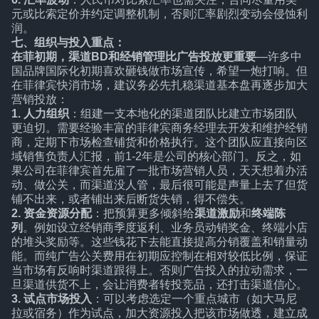
元或比索定价并约定调整机制，否则汇率剧烈变动会侵蚀利
润。
七、组织与投入重点：
在菲初期，渠道BD和经销管理比广告投放更重要
—许多中
国品牌国际化初期喜欢砸钱做市场宣传，希望一炮打响。但
在菲律宾快消市场，建议务必先扎稳渠道基本盘再逐步加大
营销投放：
1. 人力组织
：组建一支本地化的渠道团队比建立市场团队
更迫切。需要经验丰富的菲律宾商务经理去开发和维护经销
商，定期下市场检查铺货和价格执行。这个团队应直接向区
域销售负责人汇报，前1-2年是公司的核心部门。反之，如
果公司在菲律宾首先雇了一批市场营销人员，天天想着办活
动、做公关，而渠道没人管，最后很可能是声量上去了但货
铺不出来，或者铺出来后断货失销，得不偿失。
2. 资金资源分配
：把预算更多倾斜给
渠道激励
和
终端陈
列
。例如设立经销商季度返利、业务员动销奖金、终端小店
的堆头奖励等。这些钱花下去能直接提高分销覆盖和销量动
能。而纯广告公关费用在初期应控制在相对较低比例，保证
当市场有反响时渠道跟得上。否则广告投入的拉动需求，一
旦渠道供货不上，会让消费者转投竞品，还打击渠道信心。
3. 试点市场投入
：可以考虑选定一个重点城市（如大马尼
拉或宿务）作为试点，加大资源投入把该市场做透，建立成