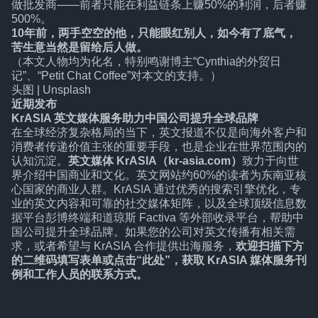
做批发商——前者只能在利益链条上赚50%的利润，后者赚
500%。
10年前，两手空空的他，只能眼红别人，如今有了底气，
苦生意当然是留给后人做。
（本文人物均为化名，特别鸣谢博主“Cynthia的外贸日
记”、“Petit Chat Coffee”对本文的支持。）
头图 | Unsplash
近期发布
KrASIA 英文媒体服务助力中国公司提升全球品牌
在全球经济复杂格局的当下，英文报道不仅是向海外客户和
消费者传递价值主张的重要手段，也是企业在世界范围内的
认知沉淀。
英文媒体 KrASIA（kr-asia.com）
致力于向世
界介绍中国商业和文化。英文网站约60%的读者为东南亚核
心国家的商业人群。KrASIA 通过优秀的搜索引擎优化，专
业的英文内容和可靠的社交媒体矩阵，以及全球顶级信息数
据平台彭博终端和道琼斯 Factiva 等外部收录平台，帮助中
国公司提升全球品牌。如果您的公司对英文传播有相关需
求，或者希望与 KrASIA 合作提供出海服务，
欢迎扫描下方
的二维码填写表单或点击“
此处
”，获取 KrASIA 媒体服务刊
例和工作人员的联系方式。