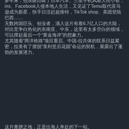
多年来，他亲眼目睹了日本汽车、三星手机风靡大街小巷，
ins、Facebook入侵本地人生活，又见证了Temu取代亚马
逊成为新星，快手日活赶超推特，TikTok shop、美团登陆
巴西……
无数跨国巨头、创业者，涌入这片有着6.7亿人口的大陆，
对比竞争白热化的东南亚、中东，这里有太多空白的领域，
可以撑起最后一个“黄金海岸”的想象力。
尤其随着“两洋铁路”项目重启、中国-拉共体的联系日益紧
密，拉美有了摆脱“美利坚后花园”命运的契机，展露出了蓬
勃的发展潜力。
这片膏腴之地，正是出海人奔赴的下一站。