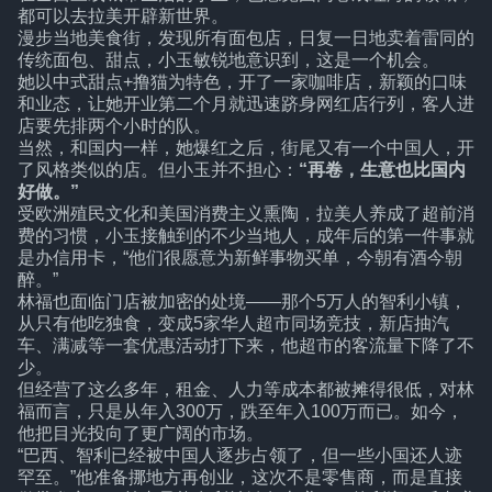
都可以去拉美开辟新世界。
漫步当地美食街，发现所有面包店，日复一日地卖着雷同的
传统面包、甜点，小玉敏锐地意识到，这是一个机会。
她以中式甜点+撸猫为特色，开了一家咖啡店，新颖的口味
和业态，让她开业第二个月就迅速跻身网红店行列，客人进
店要先排两个小时的队。
当然，和国内一样，她爆红之后，街尾又有一个中国人，开
了风格类似的店。但小玉并不担心：
“再卷，生意也比国内
好做。”
受欧洲殖民文化和美国消费主义熏陶，拉美人养成了超前消
费的习惯，小玉接触到的不少当地人，成年后的第一件事就
是办信用卡，“他们很愿意为新鲜事物买单，今朝有酒今朝
醉。”
林福也面临门店被加密的处境——那个5万人的智利小镇，
从只有他吃独食，变成5家华人超市同场竞技，新店抽汽
车、满减等一套优惠活动打下来，他超市的客流量下降了不
少。
但经营了这么多年，租金、人力等成本都被摊得很低，对林
福而言，只是从年入300万，跌至年入100万而已。如今，
他把目光投向了更广阔的市场。
“巴西、智利已经被中国人逐步占领了，但一些小国还人迹
罕至。”他准备挪地方再创业，这次不是零售商，而是直接