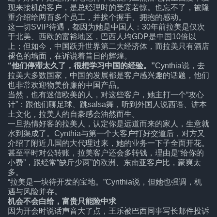
现来接机的客户，是总经理时的受宠若惊。也忘不了，被隆
重介绍给两百多个员工，并挨个握手、拥抱的感动。
这一切SVIP待遇，都因为她是中国人：30年前拉美是仅次
于北美、西欧的富裕地区，巴西人均GDP是中国10倍以
上；但如今，中国跃升世界第二大经济体，而拉美只有酒店
褪色的墙面，在诉说着昔日的辉煌。
“他们停滞太久了，很想学习中国的经验。”
Cynthia说，去
拉美大多数国家，中国的发展都是客户感兴趣的话题，他们
也非常欢迎物美价廉的中国产品。
当然，也有迷信欧美的人，对这些客户，她主打一个“攻心
计”：跟他们聊足球、跳salsa舞，听到外国人说西语、讲本
土文化，拉美人的自豪感会油然而生。
一旦热情好客的拉美人，认定你是远道而来的家人，生意就
水到渠成了。Cynthia与第一个大客户打好交道后，对方又
介绍了附近几国的大代理过来，她的业务一下子全面开花。
甚至平时对公转账，拉美客户还会多转钱，理由是“给你的
小费”，跟经常“缺斤少两”的欧洲、东南亚客户比，豪爽太
多。
“拉美是一块待开发的宝地。”Cynthia说，但她也强调，机
遇与风险并存。
机会不会白给，富贵只能险中求
因为开会时说话声音大了点，王乐被巴西同事写长邮件投诉