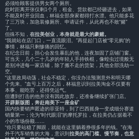
必须给顾客提供男女两个厕所。
此时距离开张仅剩1个月，租金、货款都已经砸进去，如果
不能及时开业回血，林福全部身家都得打水漂。他只能多花
了三万块，加急装修厕所、申请证件，从此再也不敢“赌”
了。
但殊不知，
在拉美创业，本身就是最大的豪赌。
“我就站在店门口，一直流眼泪。”再提起门店被“零元购”的
事情，林福只剩惨痛的回忆。
在纪念日前，担心会发生暴乱的他，连夜加固了店铺门窗。
可当天，几个二十几岁的年轻人手持铁棍，像蝗虫过境般无
差别冲进每一家店铺，除了搬不走的货架，其他全部洗劫一
空。
“这里政局动荡，社会不稳定，你没办法预测意外和明天哪
个先来。”血亏上百万之后，林福意识到拉美淘金不仅要有
本事、能吃苦，还得凭运气。
但遭到打击的他并没有因此放弃，还准备继续扩张门店。
开辟新版图，奔赴南美下一座金矿
国内快要销声匿迹的菲亚特，到了巴西摇身一变成细分赛道
销量第一；沦为“时代眼泪”的摩托罗拉，在拉美仍占据着不
小的市场份额……
“你只要站稳了脚跟，就能在这里躺着挣很多年的钱。”在海
外干汽车销售的大海，意识到
拉美的高门槛、慢节奏，也意