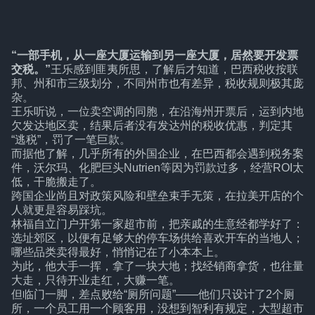
“一部手机，从一座大厦运输到另一座大厦，居然要开发票
交税。”
王乐感到匪夷所思，了解后才知道，巴西税收按联
邦、州和市三级划分，不同州市也有差异，税收规则极其庞
杂。
王乐听说，一位卖空调的同胞，在沿海州开票后，运到内地
欠发达地区卖，结果后者没有发达州的税收优惠，判定其
“逃税”，罚了一笔巨款。
而据他了解，几乎所有的外国企业，在巴西都会遇到税务案
件，沃尔玛、化肥巨头Nutrien等因为罚款过多，经营ROI太
低，干脆搬走了。
跨国企业尚且对政策风险和壁垒束手无策，在拉美开店的个
人就更是容易踩坑。
林福自立门户开第一家超市前，把亲戚的生意经都学好了：
选址郊区，以便有足够大的停车场供给喜欢开车的当地人；
哪些品类卖得最好，悄悄记在了小本本上。
为此，他大手一挥，拿了一块大地；找经销商拿货，也往量
大走，只待开业走红，大赚一笔。
但临门一脚，差点败给“厕所问题”——他们只设计了2个厕
所，一个员工用一个顾客用，没想到智利有规定，大型超市