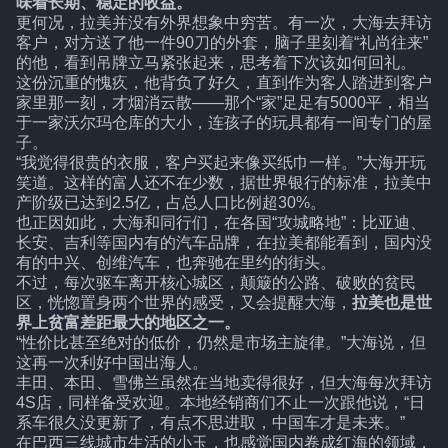
味着长期、稳定的收益。
更何况，拉美并没有外界想象中穷苦。有一次，大海去拜访
客户，对方送了他一件90刀的外套，脑子里刻着“礼尚往来”
的他，看到吊牌立马紧张起来，思考着下次该如何回礼。
这份沉重的愧疚，他背负了好久，直到作为客人踏进到客户
家里那一刻，才烟消云散——那个“家”足足有5000平，相当
于一家沃尔玛仓库的大小，连孩子的玩具都有一间专门的屋
子。
“我觉得很贵的衣服，客户买起来像买纸巾一样。”大海开玩
笑道。这样的富人还不在少数，据世界银行的标准，拉美中
产阶级已达到2.5亿，占总人口比例超30%。
也正因如此，大海和同行们，在各国“攻城略地”：比亚迪、
长安、吉利等国内有的汽车品牌，在拉美都能看到，国内没
有的中兴、创维汽车，也奔驰在里约的街头。
不过，每次驱车离开核心城区，颠簸的公路、破败的贫民
区，恍惚置身两个世界的感受，又会提醒大海，
拉美也是世
界上贫富差距最大的地区之一。
“性价比甚至绝对的低价，仍然是市场主旋律。”大海说，但
这再一次利好中国出海人。
丰田、本田、雪佛兰虽然在当地卖得很好，但大海每次拜访
4S店，同样备受欢迎。本地经销商们不止一次跟他说，“日
系车很久没更新了，有点不思进取，中国车才是未来。”
在巴西三线城市生活的小玉，也感觉国内卷成红海的领域，