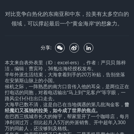
对比竞争白热化的东南亚和中东，拉美有太多空白的
领域，可以撑起最后一个“黄金海岸”的想象力。
分享:
本文来自
表外表里（ID：excel-ers）
，作者：严贝贝 陈梓
洁，编辑：曹宾玲，36氪出海经授权发布。
半年外派生活结束，大海拿着到手的20万补贴，告别坐落
在安第斯山脉上的小国。
候机之际，一阵熟悉的南方口音传入他的耳朵，是两位正在
打电话的同胞，对着电话输出“马上到”“见客户”等字眼，一
路风尘仆仆往出口走去。
大海早已数不清，这是自己在当地偶遇的第几批淘金客，
曾
经魔幻又孤独的拉美，如今成了世界的焦点。
在巴西三线城市长大的翰宇，帮家里开了一个咖啡店，每月
净利润过万，但比起月入5万的外派销售、开中超年入300
万的同龄人，还没够到及格线。