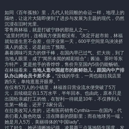
如同《百年孤独》里，几代人轮回般的命运一样，地理上的
隔绝，让这片大陆即便到了进步与发展为主题的现代，仍然
沉浸在旧时光里。
零售商林福，就是打破宁静的那批人之一。
“这里封闭到，连桶装方便面都没有。”决定开超市前，林福
就知道生意不会差，但开业第一天，600平空间里乌泱泱挤
满人的盛况，还是超出了预期。
裹着调味巧克力的饼干棒，在国内早已过气、烂大街，到了
当地人眼里，成了“闻所未闻的精彩组合”；酱油、茶叶等东
方特产，更是抢手的香饽饽，售价升至国内5倍仍能畅销。
在林福看来，
当地人逛中国超市的新鲜劲儿，跟国内中产排
队办山姆会员卡差不多，
“没钱的学生，一周也能往我店里
跑5天，单纯逛逛开眼界。”
在仅有5万人的小镇里，林福首日营业流水便突破了5万
元，后续稳定在1.5万水平，半年回本。也由此，原本只是
出国给亲戚打工的他，在智利一待就是10年，不仅挣到人
生第一桶金，还开了3家分店。
在拉美改写人生的，还有医药销售Cynthia——在国内，代
表们看人脸色吃饭，活在降薪的阴影里；而在地球另一端，
她是月入5万，美丽得体的“中国lady”。
过了好久，她还清晰地记得，凌晨两三点落地陌生国度，发