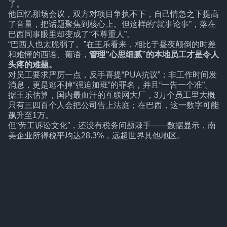
了。
他回忆那场会议，双方对项目争执不下，自己情急之下提高
了音量，把话题聚焦到核心上。但这样的“就事论事”，落在
巴西同事眼里却变成了“不尊重人”。
“巴西人也太脆弱了。”在王乐看来，相比于昼夜颠倒的时差
和难懂的西语、葡语，
管理“心思细腻”的本地员工才是令人
头疼的难题。
对员工要求严厉一点，反手喜提“PUA抗议”；非工作时间发
消息，更是逃不掉“强迫加班”的罪名，并且“一告一个准”。
据王乐估算，国内最血汗的互联网大厂，3万个员工里大概
只有三四百个人会把公司告上法庭；在巴西，这一数字可能
飙升至1万。
但“劳工诉讼文化”，还没有税务问题棘手——数据显示，南
美企业所得税平均达28.3%，远超世界其他地区。