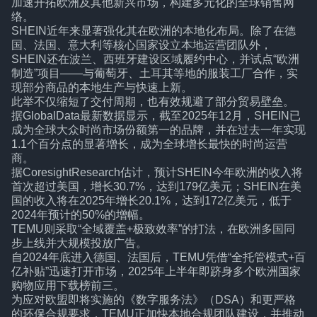
加速开拓欧洲及其他新兴市场，构建多元化的全球销售网
络。
SHEIN近年来显著强化其在欧洲的本地化布局。除了在德
国、法国、意大利等核心国家设立本地运营团队外，
SHEIN还在波兰、西班牙建设区域履约中心，并试点“欧洲
制造”项目——与葡萄牙、土耳其等地的服装工厂合作，实
现部分商品的本地生产与快速上新。
此举不仅缩短了交付周期，也有效规避了部分贸易壁垒。
据GlobalData最新数据显示，截至2025年12月，SHEIN已
成为全球大众时尚市场份额第一的品牌，并在过去一年实现
1.1个百分点的显著增长，成为全球增长最快的时尚运营
商。
据CoresightResearch估计，预计SHEIN今年欧洲的收入将
首次超过美国，增长30.7%，达到179亿美元；SHEIN在美
国的收入将在2025年增长20.1%，达到172亿美元，低于
2024年预计的50%的增幅。
TEMU则采取“全域覆盖+极致效率”的打法，在欧洲多国同
步上线并大规模投放广告。
自2024年底进入德国、法国后，TEMU凭借“全托管模式+百
亿补贴”迅速打开市场，2025年上半年即跻身多个欧洲国家
购物应用下载榜前三。
为应对欧盟即将实施的《数字服务法》（DSA）和更严格
的环保合规要求，TEMU正加快本地合规团队建设，并推动