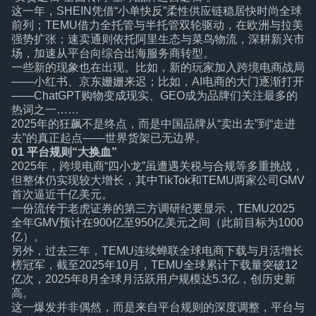
这一年，SHEIN凭借“小单快反”柔性供应链稳居快时尚全球
前列；TEMU借力全托管与半托管双轮驱动，在欧洲与拉美
强势扩张；速卖通则依托阿里生态与菜鸟物流，深耕新兴市
场，加速从平台向综合出海服务商转型。
一些新的现象也在出现。比如，新的玩家加入跨境电商战局
——小红书、京东姗姗来迟；比如，AI电商的大门逐渐打开
——ChatGPT购物变成现实、GEO成为品牌们关注最多的
热词之一……
2025年的狂飙不是终点，而是中国品牌从“卖出去”到“走进
去”的真正起点——世界货架已无边界。
01
平台规则“大换血”
2025年，跨境电商“四小龙”虽遭遇关税与合规等多重挑战，
但整体仍实现较大增长，其中TikTok和TEMU两家公司GMV
首次逼近千亿美元。
一份流传于老虎证券的第三方调研纪要显示，TEMU2025
全年GMV预计在900亿至950亿美元之间（此前目标为1000
亿）。
另外，过去三年，TEMU连续蝉联全球电商下载与月活增长
榜冠军，截至2025年10月，TEMU全球累计下载量突破12
亿次，2025年8月全球月活跃用户规模达5.3亿，创历史新
高。
这一爆发并非偶然，而是来自平台规则的深度调整，平台与