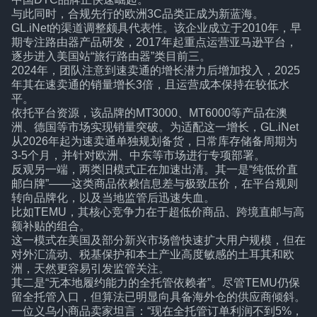
与此同时，合规先行的欧洲3C品类正成为新蓝海。
GL.iNet的渠道调整颇具代表性。该企业成立于2010年，早
期专注路由器产品研发，2017年起重点运营亚马逊平台，
逐步进入美国站“旅行路由器”类目前三。
2024年，团队注意到速卖通的增长潜力后增加投入，2025
年其在速卖通的销量增长3倍，且运营成本保持在较低水
平。
依托平台资源，该品牌的MT3000、MT6000等产品在澳
洲、德国等市场实现销量突破。为适配这一增长，GL.iNet
从2026年起为速卖通单独规划备货，日常库存储备周期为
3-5个月，并针对欧洲、中东等市场进行专项部署。
反观另一端，两类旧模式正在加速出清。其一是“纯低价直
邮白牌”——这类商品依赖信息差与极致压价，在平台规则
转向品牌化，以及当地监管后迅速失血。
比如TEMU，其核心竞争力在于超低价商品、跨境直邮与高
额补贴的组合。
这一模式在美国及部分新兴市场曾快速扩大用户规模，但在
对外汇流动、税基保护和本土产业高度敏感的土耳其和欧
洲，天然更容易引发监管关注。
其二是“无本地履约能力的全托管依赖者”。尽管TEMU仍保
留全托管入口，但算法已明显向具备海外仓的供应商倾斜。
一位义乌小商品卖家坦言：“现在全托管订单利润不到5%，