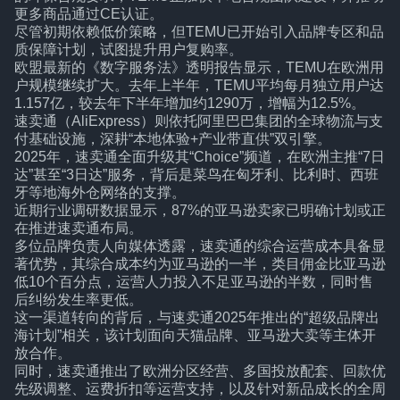
更多商品通过CE认证。
尽管初期依赖低价策略，但TEMU已开始引入品牌专区和品
质保障计划，试图提升用户复购率。
欧盟最新的《数字服务法》透明报告显示，TEMU在欧洲用
户规模继续扩大。去年上半年，TEMU平均每月独立用户达
1.157亿，较去年下半年增加约1290万，增幅为12.5%。
速卖通（AliExpress）则依托阿里巴巴集团的全球物流与支
付基础设施，深耕“本地体验+产业带直供”双引擎。
2025年，速卖通全面升级其“Choice”频道，在欧洲主推“7日
达”甚至“3日达”服务，背后是菜鸟在匈牙利、比利时、西班
牙等地海外仓网络的支撑。
近期行业调研数据显示，87%的亚马逊卖家已明确计划或正
在推进速卖通布局。
多位品牌负责人向媒体透露，速卖通的综合运营成本具备显
著优势，其综合成本约为亚马逊的一半，类目佣金比亚马逊
低10个百分点，运营人力投入不足亚马逊的半数，同时售
后纠纷发生率更低。
这一渠道转向的背后，与速卖通2025年推出的“超级品牌出
海计划”相关，该计划面向天猫品牌、亚马逊大卖等主体开
放合作。
同时，速卖通推出了欧洲分区经营、多国投放配套、回款优
先级调整、运费折扣等运营支持，以及针对新品成长的全周