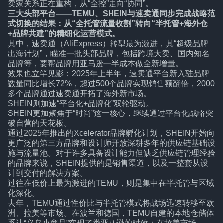
卖家关系正在重构，从“全控”走向“协同”。
三大头部平台——TEMU、SHEIN与速卖通同步完成战略范
式切换的结果：从“全托管流量收割”转向“半托管+海外仓
+品牌共建”的精细化运营模式。
其中，速卖通（AliExpress）转型最为激进，其“超级品牌
出海计划”，瞄准一批头部品牌，包括跨境大卖、国内知名
品牌等，要帮品牌用亚马逊一半成本做全新增量。
效果也立竿见影：2025年上半年，速卖通平台新入驻品牌
数量同比增长72%，超过500个品牌实现销售额翻倍，2000
多个品牌通过速卖通开拓了海外新市场。
SHEIN则加速“平台化+品牌化”双轮驱动。
SHEIN更加聚焦于“时尚”这一核心，继续通过平台化战略突
破自营的天花板。
通过2025年推出的Xcelerator品牌孵化计划，SHEIN开始向
更广泛的第三方品牌和设计师开放深耕多年的供应链基础设
施与流量池。对于许多具备设计能力但缺乏供应链管理经验
的品牌来说，SHEIN提供的是销售渠道，以及一整套从设
计到交付的解决方案。
过往在低价上最为激进的TEMU，则是集中在半托管与区域
化深化。
去年，TEMU通过性价比与半托管模式将战场迅速转移至欧
洲、拉美等市场。在波兰和德国，TEMU自建的本地仓储体
系让“义乌小商品”实现了类亚马逊的时效；在拉美市场，