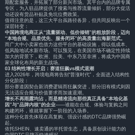
期配套服务，并拓展了部分新兴市场。其平台内的品牌专属
专区，为入驻品牌提供了搜索与推荐流量倾斜，部分大促活
动还设有货品补贴及免坑位费政策。
值得注意的是，这三大平台虽路径各异，但共同反映出一个
深层转变：
中国跨境电商正从“流量驱动、低价倾销”的粗放阶段，迈向
“本地合规、品质优先、服务闭环”的高质量出海新范式。
而广大中小卖家也借力这些平台的基础设施，得以低成本、
低风险地试水新市场。可以预见，在美国市场不确定性持续
加大的背景下，欧洲、拉美、中东乃至非洲，将成为中国商
家全球化布局的新主战场。
03
结构性增长开启：
赛道狂飙vs模式退潮
进入2026年，跨境电商将告别“普涨时代”，全面进入结构性
分化阶段：
部分赛道因契合新消费逻辑而狂飙突进，部分旧有模式则因
无法适应合规与价值要求而加速退潮。
增长不再雨露均沾，而是精准流向那些真正具备“本地化基
因”与“品牌内核”的企业
——谁能在合规、体验与复购之间
构建闭环，谁就掌握下一阶段的入场券。
这种分化首先体现在高复购、强设计感的DTC品牌强势崛
起。
依托SHEIN、速卖通的半托管生态，具备原创设计能力的
中国DTC品牌正快速崛起。