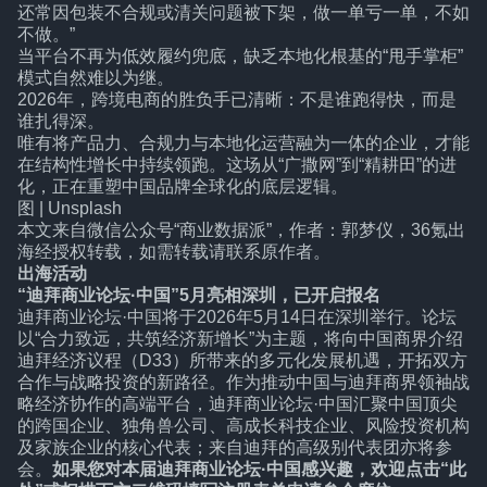
还常因包装不合规或清关问题被下架，做一单亏一单，不如
不做。”
当平台不再为低效履约兜底，缺乏本地化根基的“甩手掌柜”
模式自然难以为继。
2026年，跨境电商的胜负手已清晰：不是谁跑得快，而是
谁扎得深。
唯有将产品力、合规力与本地化运营融为一体的企业，才能
在结构性增长中持续领跑。这场从“广撒网”到“精耕田”的进
化，正在重塑中国品牌全球化的底层逻辑。
图 | Unsplash
本文来自微信公众号
“商业数据派”
，作者：郭梦仪，36氪出
海经授权转载，如需转载请联系原作者。
出海活动
“迪拜商业论坛·中国”5月亮相深圳，已开启报名
迪拜商业论坛·中国将于2026年5月14日在深圳举行。论坛
以“合力致远，共筑经济新增长”为主题，将向中国商界介绍
迪拜经济议程（D33）所带来的多元化发展机遇，开拓双方
合作与战略投资的新路径。作为推动中国与迪拜商界领袖战
略经济协作的高端平台，迪拜商业论坛·中国汇聚中国顶尖
的跨国企业、独角兽公司、高成长科技企业、风险投资机构
及家族企业的核心代表；来自迪拜的高级别代表团亦将参
会。
如果您对本届迪拜商业论坛·中国感兴趣，欢迎
点击“此