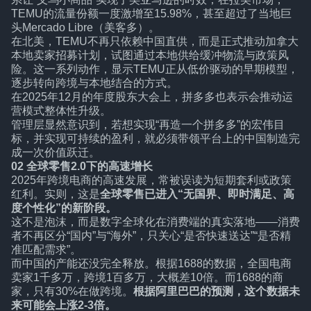
TEMU的流量份额一度激增至15.98%，甚至超过了当地巨
头Mercado Libre（美客多）。
在北美，TEMU不再只依赖中国直供，而是正式推动加拿大
本地卖家招募计划，试图通过本地供给缓冲物流与政策风
险。这一系列动作，显示TEMU正从低价驱动的早期模型，
逐步转向跨境与本地结合的方式。
在2025年12月的年度股东大会上，拼多多也表示会推动运
营模式整体性升级。
管理层显然意识到，若想实现“再造一个拼多多”的宏伟目
标，并实现可持续的盈利，就必须带领平台上的中国制造完
成一次价值跃迁。
02
全球零售2.0下的高速增长
2025年跨境电商的高速发展，常被误读为短期套利或政策
红利。实则，这是
全球零售已进入“无国界、即时满足、高
度个性化”的新阶段。
这不是泡沫，而是数字全球化在消费端的真实落地——消费
者不再区分“国内”与“海外”，只关心“是否快速送达”“是否精
准匹配需求”。
而中国的产能还没完全释放。根据1688的数据，全国电商
卖家1千多万，跨境1百多万，大概差10倍。而1688的商
家，只有30%在做跨境。
根据阿里巴巴的预测，这个数据未
来可能会上涨2-3倍。