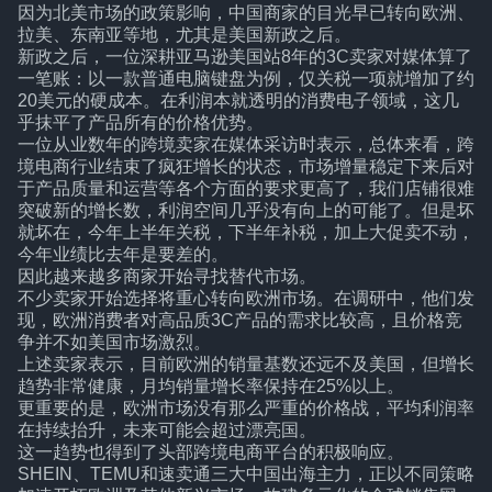
因为北美市场的政策影响，中国商家的目光早已转向欧洲、
拉美、东南亚等地，尤其是美国新政之后。
新政之后，一位深耕亚马逊美国站8年的3C卖家对媒体算了
一笔账：以一款普通电脑键盘为例，仅关税一项就增加了约
20美元的硬成本。在利润本就透明的消费电子领域，这几
乎抹平了产品所有的价格优势。
一位从业数年的跨境卖家在媒体采访时表示，总体来看，跨
境电商行业结束了疯狂增长的状态，市场增量稳定下来后对
于产品质量和运营等各个方面的要求更高了，我们店铺很难
突破新的增长数，利润空间几乎没有向上的可能了。但是坏
就坏在，今年上半年关税，下半年补税，加上大促卖不动，
今年业绩比去年是要差的。
因此越来越多商家开始寻找替代市场。
不少卖家开始选择将重心转向欧洲市场。在调研中，他们发
现，欧洲消费者对高品质3C产品的需求比较高，且价格竞
争并不如美国市场激烈。
上述卖家表示，目前欧洲的销量基数还远不及美国，但增长
趋势非常健康，月均销量增长率保持在25%以上。
更重要的是，欧洲市场没有那么严重的价格战，平均利润率
在持续抬升，未来可能会超过漂亮国。
这一趋势也得到了头部跨境电商平台的积极响应。
SHEIN、TEMU和速卖通三大中国出海主力，正以不同策略